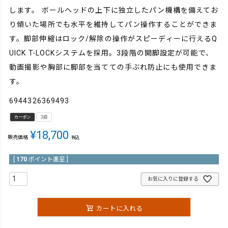
します。 ボールヘッドの上下に独立したパン機構を備えてお
り傾いた場所でも水平を維持してパン操作することができま
す。脚部伸縮はロック/解除の操作がスピーディーに行えるQ
UICK T-LOCKシステムを採用。3段階の開脚設定が可能で、
動画撮影や胸部に脚部を当てての手ぶれ防止にも使用できま
す。
6944326369493
カーボン
3段
¥
18,700
販売価格
税込
[
170
ポイント進呈 ]
お気に入りに登録する
カートに入れる