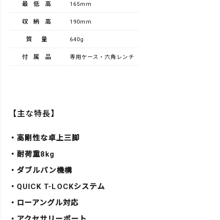
最低高
165mm
収納高
190mm
質量
640g
付属品
専用ケース・六角レンチ
【主な特長】
・高剛性な卓上三脚
・耐荷重8kg
・ダブルパン機構
・QUICK T-LOCKシステム
・ローアングル対応
・アクセサリーポート