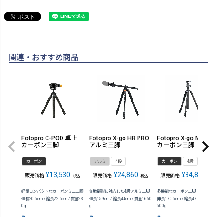
関連・おすすめ商品
Fotopro C-POD 卓上
Fotopro X-go HR PRO
Fotopro X-go Max E
カーボン三脚
アルミ三脚
カーボン三脚
カーボン
アルミ
4段
カーボン
4段
¥
13,530
¥
24,860
¥
34,870
販売価格
販売価格
販売価格
税込
税込
税込
軽量コンパクトなカーボンミニ三脚
俯瞰撮影に対応した4段アルミ三脚
多機能なカーボン三脚
伸長20.5cm / 縮長22.5cm / 質量23
伸長159cm / 縮長44cm / 質量1660
伸長170.5cm / 縮長47.5cm / 質量
0g
g
500g