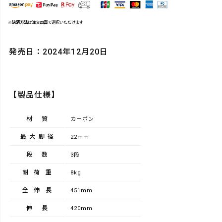
※
決済方法
は注文画面で選択いただけます
発売日：2024年12月20日
【製品仕様】
材質
カーボン
最大脚径
22mm
段数
3段
耐荷重
8kg
全伸長
451mm
伸長
420mm