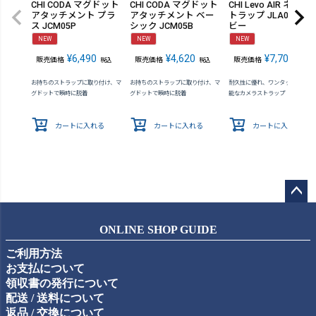
CHI CODA マグドット
CHI CODA マグドット
CHI Levo AIR ネック
アタッチメント プラ
アタッチメント ベー
トラップ JLA01N ネ
ス JCM05P
シック JCM05B
ビー
NEW
NEW
NEW
¥
6,490
¥
4,620
¥
7,700
販売価格
販売価格
販売価格
税込
税込
税込
お持ちのストラップに取り付け、マ
お持ちのストラップに取り付け、マ
耐久性に優れ、ワンタッチで着脱
グドットで瞬時に脱着
グドットで瞬時に脱着
能なカメラストラップ
カートに入れる
カートに入れる
カートに入れる
ペー
ジト
ONLINE SHOP GUIDE
ップ
ご利用方法
へ
お支払について
領収書の発行について
配送 / 送料について
返品 / 交換について