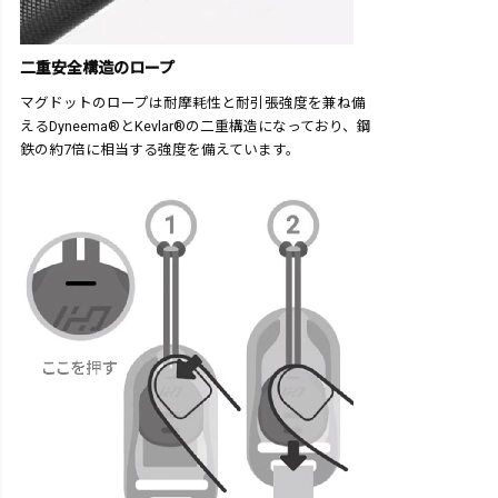
二重安全構造のロープ
マグドットのロープは耐摩耗性と耐引張強度を兼ね備
えるDyneema®とKevlar®の二重構造になっており、鋼
鉄の約7倍に相当する強度を備えています。