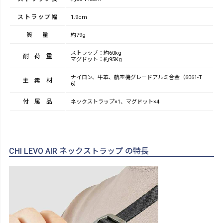
ストラップ幅
1.9cm
質量
約79g
ストラップ：約60kg
耐荷重
マグドット：約95Kg
ナイロン、牛革、航空機グレードアルミ合金（6061-T
主素材
6）
付属品
ネックストラップ×1、マグドット×4
CHI LEVO AIR ネックストラップ の特長