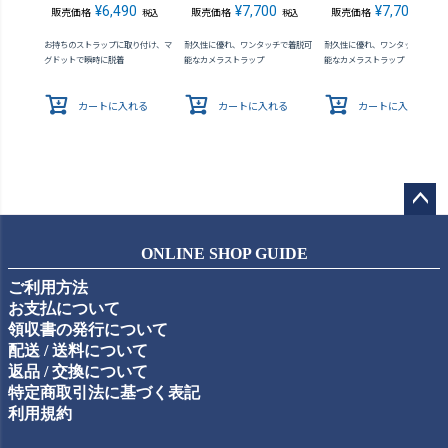
¥
6,490
¥
7,700
¥
7,700
販売価格
販売価格
販売価格
税込
税込
税込
お持ちのストラップに取り付け、マ
耐久性に優れ、ワンタッチで着脱可
耐久性に優れ、ワンタッチで着脱
グドットで瞬時に脱着
能なカメラストラップ
能なカメラストラップ
カートに入れる
カートに入れる
カートに入れる
ペー
ジト
ONLINE SHOP GUIDE
ップ
ご利用方法
へ
お支払について
領収書の発行について
配送 / 送料について
返品 / 交換について
特定商取引法に基づく表記
利用規約