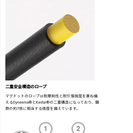
二重安全構造のロープ
マグドットのロープは耐摩耗性と耐引張強度を兼ね備
えるDyneema®とKevlar®の二重構造になっており、鋼
鉄の約7倍に相当する強度を備えています。