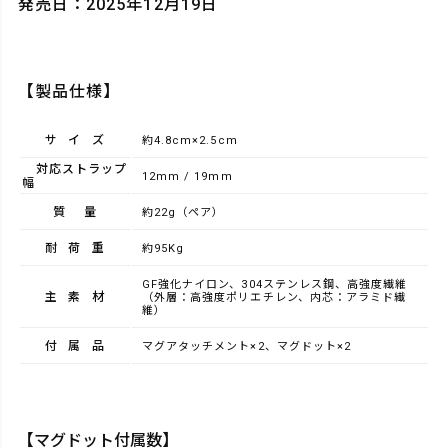
発売日：2025年12月19日
【製品仕様】
サイズ
約4.8cm×2.5cm
対応ストラップ
12mm / 19mm
幅
質量
約22g（ペア）
耐荷重
約95Kg
GF強化ナイロン、304ステンレス鋼、高強度繊維
主素材
（外層：高強度ポリエチレン、内芯：アラミド繊
維）
付属品
マグアタッチメント×2、マグドット×2
【マグドット付属数】