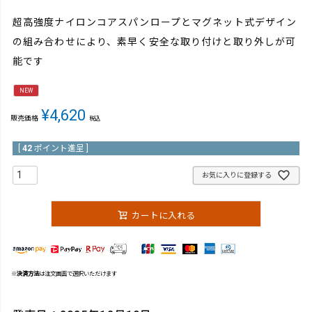
超高強度ナイロンコアスパンロープとマグネット式デザイン
の組み合わせにより、素早く安全な取り付けと取り外しが可
能です
NEW
¥
4,620
販売価格
税込
[
42
ポイント進呈 ]
お気に入りに登録する
カートに入れる
※
決済方法
は注文画面で選択いただけます