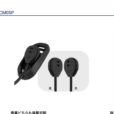
CM05P
表裏どちらも装着可能
抜