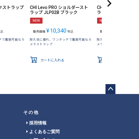
 ネックストラップ
CHI Levo PRO ショルダースト
CHI Levo Ultra 
ラップ JLP02B ブラック
ラップ JLU03A ス
NEW
NEW
¥
10,340
¥
16,170
税込
販売価格
税込
販売価格
税
チで着脱可能なカ
耐久性に優れ、ワンタッチで着脱可能なカ
耐久性に優れ、ワンタッチ
メラストラップ
メラストラップ
カートに入れる
カートに入れる
ペー
ジト
ップ
その他
へ
採用情報
よくあるご質問