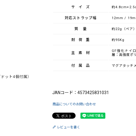
サイズ
約4.8cm×2.5
対応ストラップ幅
12mm / 19
質量
約22g（ペア
耐荷重
約95Kg
GF強化ナイ
主素材
層：高強度ポ
付属品
マグアタッチメ
ドット4個付属）
ブランド：CHI （シーエイチアイ）
JANコード：4573425831031
商品についてのお問い合わせ
レビューを書く