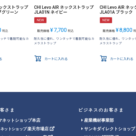
R ネックストラップ
CHI Levo AIR ネックストラップ
CHI Levo AIR
ーブグリーン
JLA01N ネイビー
JLA01A ブラック
NEW
NEW
0
¥
7,700
¥
8,800
税込
販売価格
税込
販売価格
タッチで着脱可能なカ
耐久性に優れ、ワンタッチで着脱可能なカ
耐久性に優れ、ワンタッ
メラストラップ
メラストラップ
る
カートに入れる
カートに入れる
客さま
ビジネスのお客さま
マネットショップ本店
産業機材事業部
楽天市場店
サンキダイレクトショップ
マネットショップ