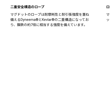
二重安全構造のロープ
ロ
マグドットのロープは耐摩耗性と耐引張強度を兼ね
マ
備えるDyneema®とKevlar®の二重構造になってお
ッ
り、鋼鉄の約7倍に相当する強度を備えています。