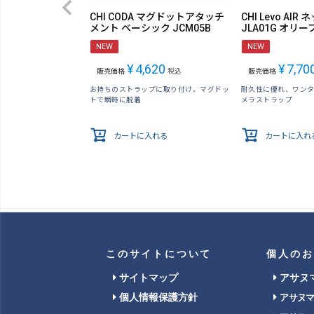
CHI CODA マグドットアタッチ
CHI Levo AI
メント ベーシック JCM05B
JLA01G オリ
NEW
NEW
¥
4,620
¥
7,70
販売価格
税込
販売価格
お持ちのストラップに取り付け、マグドッ
耐久性に優れ、ワン
トで瞬時に脱着
メラストラップ
カートに入れる
カートに入れ
このサイトについて
個人のお
サイトマップ
アサヌ
個人情報保護方針
アサヌ