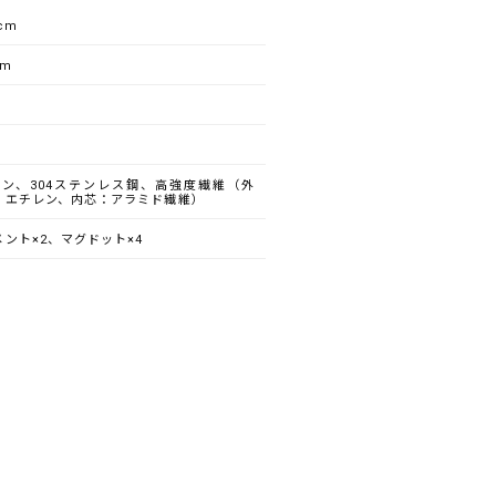
cm
mm
）
ロン、304ステンレス鋼、高強度繊維（外
リエチレン、内芯：アラミド繊維）
ント×2、マグドット×4