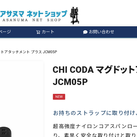
ページ
カート
お問い合わせ
検索
ドットアタッチメント プラス JCM05P
CHI CODA マグド
JCM05P
NEW
お持ちのストラップに取り付け
超高強度ナイロンコアスパンロ
り、素早く安全な取り付けと取り