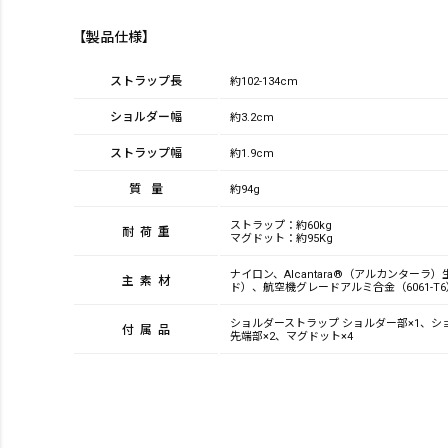
【製品仕様】
ストラップ長
約102-134cm
ショルダー幅
約3.2cm
ストラップ幅
約1.9cm
質量
約94g
ストラップ：約60kg
耐荷重
マグドット：約95Kg
ナイロン、Alcantara®（アルカンターラ
主素材
ド）、航空機グレードアルミ合金（6061-T6
ショルダーストラップ ショルダー部×1、シ
付属品
先端部×2、マグドット×4