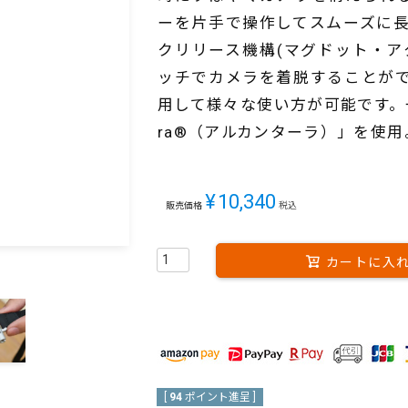
ーを片手で操作してスムーズに
クリリース機構(マグドット・ア
ッチでカメラを着脱することが
用して様々な使い方が可能です。一
ra®（アルカンターラ）」を使用
¥
10,340
販売価格
税込
カートに入
[
94
ポイント進呈 ]