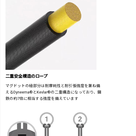
二重安全構造のロープ
マグドットの紐部分は耐摩耗性と耐引張強度を兼ね備
えるDyneema®とKevlar®の二重構造になっており、鋼
鉄の約7倍に相当する強度を備えています