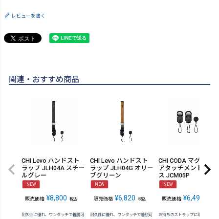
レビューを書く
関連・おすすめ商品
CHI Levo ハンドスト
CHI Levo ハンドスト
CHI CODA マグドッ
ラップ JLH04A スチー
ラップ JLH04G オリー
アタッチメント プラ
ルグレー
ブグリーン
ス JCM05P
NEW
NEW
NEW
¥
8,800
¥
6,820
¥
6,490
販売価格
販売価格
販売価格
税込
税込
税込
耐久性に優れ、ワンタッチで着脱可
耐久性に優れ、ワンタッチで着脱可
お持ちのストラップに取り付け、