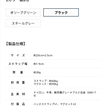
オリーブグリーン
ブラック
スチールグレー
【製品仕様】
サイズ
約23cm×2.5cm
ストラップ幅
約1.9cm
質量
約30g
ストラップ：約60kg
耐荷重
マグドット：約95Kg
ナイロン、牛革、航空機グレードアルミ合金（6061-T
主素材
6）
付属品
ハンドストラップ×1、マグドット×2