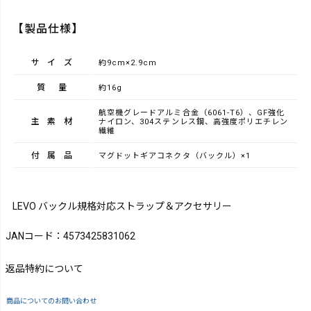
【製品仕様】
サイズ
約9cm×2.9cm
質量
約16g
航空機グレードアルミ合金（6061-T6）、GF強化
主素材
ナイロン、304ステンレス鋼、高強度ポリエチレン
繊維
付属品
マグドットギアコネクタ（バックル）×1
LEVO バックル規格対応ストラップ＆アクセサリー
JANコード：4573425831062
返品特約について
商品についてのお問い合わせ