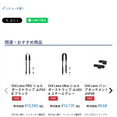
レビューを書く
関連・おすすめ商品
CHI Levo PRO ショル
CHI Levo Ultra ショル
CHI Levo バックパッ
ダーストラップ JLP02
ダーストラップ JLU03
アタッチメントセッ
B ブラック
A スチールグレー
JOP09
NEW
NEW
NEW
¥
10,340
¥
16,170
¥
9,680
販売価格
販売価格
販売価格
税込
税込
税込
耐久性に優れ、ワンタッチで着脱可
耐久性に優れ、ワンタッチで着脱可
CHI LEVOストラップ オプション