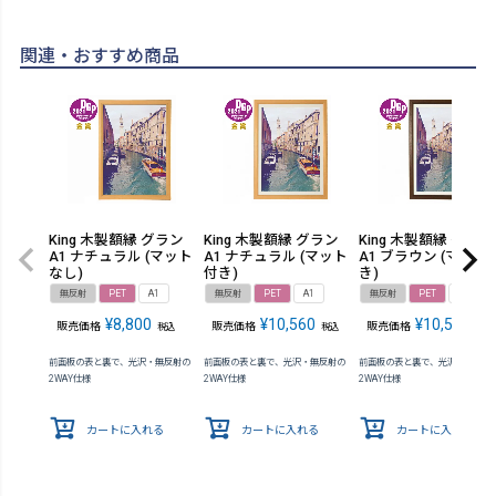
関連・おすすめ商品
King 木製額縁 グラン
King 木製額縁 グラン
King 木製額縁 グラン
A1 ナチュラル (マット
A1 ナチュラル (マット
A1 ブラウン (マット
なし)
付き)
き)
無反射
PET
A1
無反射
PET
A1
無反射
PET
A1
¥
8,800
¥
10,560
¥
10,560
販売価格
販売価格
販売価格
税込
税込
税込
前面板の表と裏で、光沢・無反射の
前面板の表と裏で、光沢・無反射の
前面板の表と裏で、光沢・無反射
2WAY仕様
2WAY仕様
2WAY仕様
カートに入れる
カートに入れる
カートに入れる