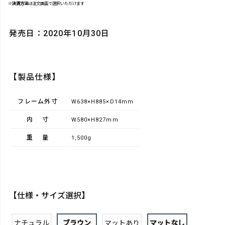
※
決済方法
は注文画面で選択いただけます
発売日：2020年10月30日
【製品仕様】
フレーム外寸
W638×H885×D14mm
内寸
W580×H827mm
重量
1,500g
【仕様・サイズ選択】
ナチュラル
ブラウン
マットあり
マットなし