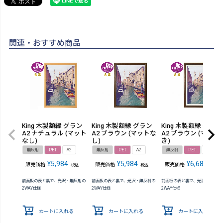
関連・おすすめ商品
King 木製額縁 グラン
King 木製額縁 グラン
King 木製額縁 グラン
A2 ナチュラル (マット
A2 ブラウン (マットな
A2 ブラウン (マット
なし)
し)
き)
無反射
PET
A2
無反射
PET
A2
無反射
PET
A2
¥
5,984
¥
5,984
¥
6,688
販売価格
販売価格
販売価格
税込
税込
税込
前面板の表と裏で、光沢・無反射の
前面板の表と裏で、光沢・無反射の
前面板の表と裏で、光沢・無反射
2WAY仕様
2WAY仕様
2WAY仕様
カートに入れる
カートに入れる
カートに入れる