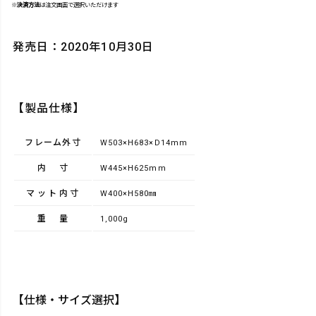
※
決済方法
は注文画面で選択いただけます
発売日：2020年10月30日
【製品仕様】
フレーム外寸
W503×H683×D14mm
内寸
W445×H625mm
マット内寸
W400×H580㎜
重量
1,000g
【仕様・サイズ選択】