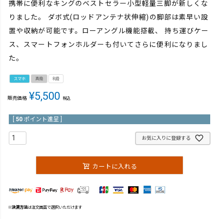
携帯に便利なキングのベストセラー小型軽量三脚が新しくな
りました。 ダボ式(ロッドアンテナ状伸縮)の脚部は素早い設
置や収納が可能です。ローアングル機能搭載、 持ち運びケー
ス、スマートフォンホルダーも付いてさらに便利になりまし
た。
スマホ
真鍮
8段
¥
5,500
販売価格
税込
[
50
ポイント進呈 ]
お気に入りに登録する
カートに入れる
※
決済方法
は注文画面で選択いただけます