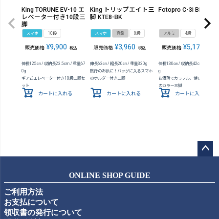
King TORUNE EV-10 エ
King トリップエイト三
Fotopro C-3i BK
レベーター付き10段三
脚 KTE8-BK
脚
スマホ
10段
スマホ
真鍮
8段
アルミ
4段
¥
9,900
¥
3,960
¥
5,170
販売価格
販売価格
販売価格
税込
税込
税込
伸長125㎝ / 収納長23.5cm / 重量67
伸長63㎝ / 縮長20㎝ / 重量330g
伸長130㎝ / 収納長42cm / 質量65
0g
旅行のお供に！バッグに入るスマホ
g
ギア式エレベーター付き10段三脚セ
のホルダー付き三脚
お洒落でカラフル、使いやすさ抜
ット
のカラー三脚
カートに入れる
カートに入れる
カートに入れる
ペー
ジト
ONLINE SHOP GUIDE
ップ
ご利用方法
へ
お支払について
領収書の発行について