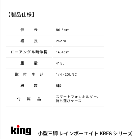
【製品仕様】
伸長
86.5cm
縮長
25cm
ローアングル時伸長
16.4cm
重量
415g
取付ネジ
1/4 -20UNC
段数
8段
スマートフォンホルダー、
付属品
持ち運びケース
小型三脚 レインボーエイト KRE8 シリーズ