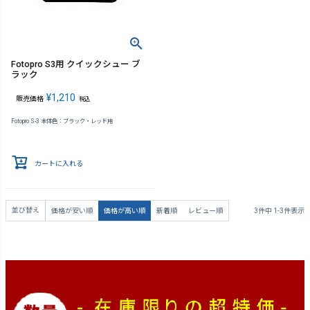
Fotopro S3用 クイックシュー ブ
ラック
¥
1,210
販売価格
税込
Fotopro S-3 本体色：ブラック・レッド用
カートに入れる
並び替え
価格が安い順
価格が高い順
新着順
レビュー順
3
件中
1
-
3
件表示