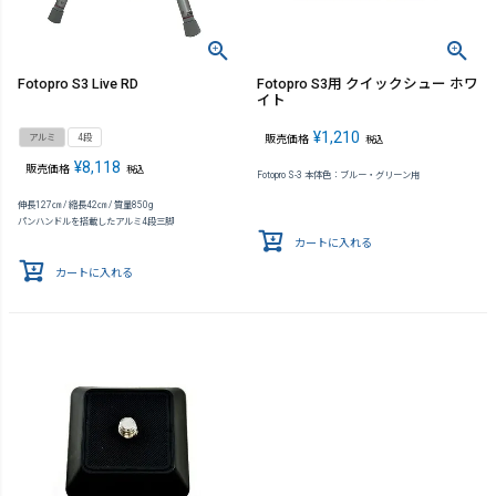
Fotopro S3 Live RD
Fotopro S3用 クイックシュー ホワ
イト
¥
1,210
アルミ
4段
販売価格
税込
¥
8,118
販売価格
税込
Fotopro S-3 本体色：ブルー・グリーン用
伸長127㎝ / 縮長42㎝ / 質量850g
パンハンドルを搭載したアルミ4段三脚
カートに入れる
カートに入れる