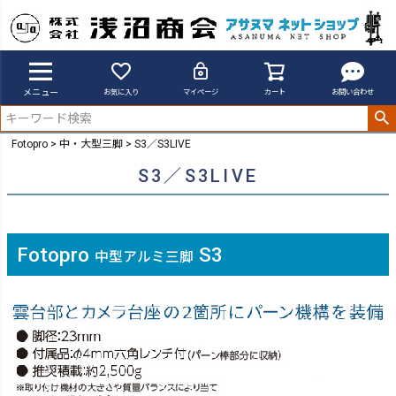
メニュー
お気に入り
マイページ
カート
お問い合わせ
Fotopro
中・大型三脚
S3／S3LIVE
S3／S3LIVE
Fotopro
S3
中型アルミ三脚