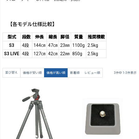
【各モデル仕様比較】
型式
段数
伸長
縮長
脚径
質量
推奨積載
S3
4段
144㎝
47㎝
23㎜
1100g
2.5kg
S3 LIVE
4段
127㎝
42㎝
22㎜
850g
2.5kg
並び替え
価格が安い順
価格が高い順
新着順
レビュー順
3
件中
1
-
3
件表示