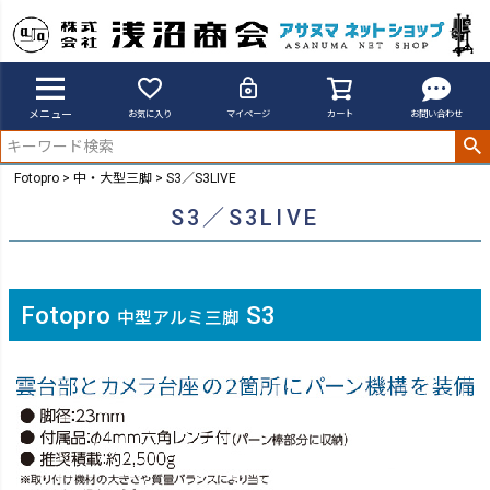
メニュー
お気に入り
マイページ
カート
お問い合わせ
Fotopro
中・大型三脚
S3／S3LIVE
S3／S3LIVE
Fotopro
S3
中型アルミ三脚