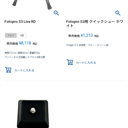
Fotopro S3 Live RD
Fotopro S3用 クイックシュー ホワ
イト
¥
1,210
アルミ
4段
販売価格
税込
¥
8,118
販売価格
税込
Fotopro S-3 本体色：ブルー・グリーン用
伸長127㎝ / 縮長42㎝ / 質量850g
パンハンドルを搭載したアルミ4段三脚
カートに入れる
カートに入れる