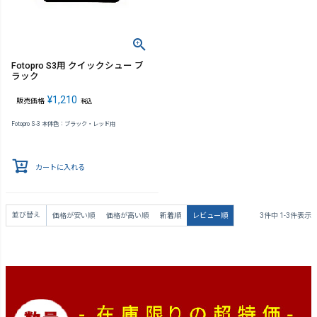
Fotopro S3用 クイックシュー ブ
ラック
¥
1,210
販売価格
税込
Fotopro S-3 本体色：ブラック・レッド用
カートに入れる
並び替え
価格が安い順
価格が高い順
新着順
レビュー順
3
件中
1
-
3
件表示