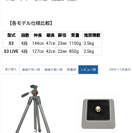
【各モデル仕様比較】
型式
段数
伸長
縮長
脚径
質量
推奨積載
S3
4段
144㎝
47㎝
23㎜
1100g
2.5kg
S3 LIVE
4段
127㎝
42㎝
22㎜
850g
2.5kg
並び替え
価格が安い順
価格が高い順
新着順
レビュー順
3
件中
1
-
3
件表示