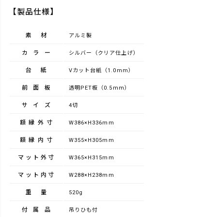
【製品仕様】
素材
アルミ製
カラー
シルバー（クリア仕上げ）
台紙
Vカット台紙（1.0mm）
前面板
透明PET板（0.5mm）
サイズ
4切
額縁外寸
W386×H336mm
額縁内寸
W355×H305mm
マット外寸
W365×H315mm
マット内寸
W288×H238mm
重量
520g
付属品
吊りひも付