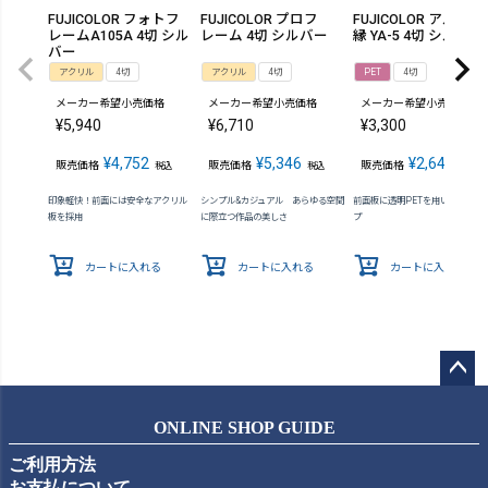
FUJICOLOR フォトフ
FUJICOLOR プロフ
FUJICOLOR アルミ額
レームA105A 4切 シル
レーム 4切 シルバー
縁 YA-5 4切 シルバー
バー
アクリル
4切
アクリル
4切
PET
4切
メーカー希望小売価格
メーカー希望小売価格
メーカー希望小売価格
¥
5,940
¥
6,710
¥
3,300
¥
4,752
¥
5,346
¥
2,640
販売価格
販売価格
販売価格
税込
税込
税込
印象軽快！前面には安全なアクリル
シンプル&カジュアル あらゆる空間
前面板に透明PETを用いた軽量タ
板を採用
に際立つ作品の美しさ
プ
カートに入れる
カートに入れる
カートに入れる
ペー
ジト
ONLINE SHOP GUIDE
ップ
ご利用方法
へ
お支払について