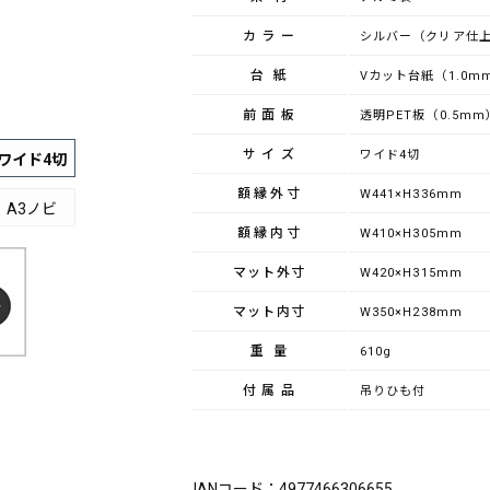
カラー
シルバー（クリア仕
台紙
Vカット台紙（1.0m
前面板
透明PET板（0.5mm
サイズ
ワイド4切
ワイド4切
額縁外寸
W441×H336mm
A3ノビ
額縁内寸
W410×H305mm
マット外寸
W420×H315mm
マット内寸
W350×H238mm
重量
610g
付属品
吊りひも付
ブランド：FUJICOLOR（フジカラー）
JANコード：4977466306655