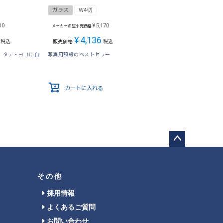
ガラス
W4切
10
¥
5,170
メーカー希望小売価格
¥
4,136
税込
販売価格
税込
、タテ・ヨコに自
写真用額縁のベストセラー
カートに入れる
ペー
ジト
ップ
その他
へ
採用情報
よくあるご質問
お問い合わせ