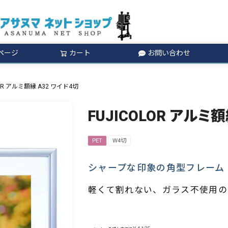
ページ
カート
お問い合わせ
検索
LOR アルミ額縁 A32 ワイド4切
FUJICOLOR アルミ
PET
W4切
シャープな印象の角型フレーム
軽くて割れない、ガラス不使用の