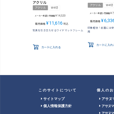
アクリル
アクリル
W4切
アクリル
W4切
¥
7
メーカー希望小売価格
¥
14,520
メーカー希望小売価格
¥
6,33
販売価格
¥
11,616
販売価格
税込
印象軽快！前面には
写真を引き立たせるワイドマットフレーム
用
カートに入れ
カートに入れる
このサイトについて
個人のお
サイトマップ
アサヌ
個人情報保護方針
アサヌ
アサヌ