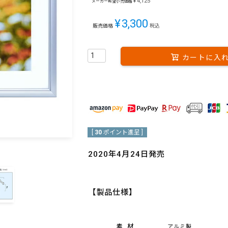
¥
4,125
メーカー希望小売価格
¥
3,300
販売価格
税込
カートに入
[
30
ポイント進呈 ]
2020年4月24日発売
【製品仕様】
素材
アルミ製