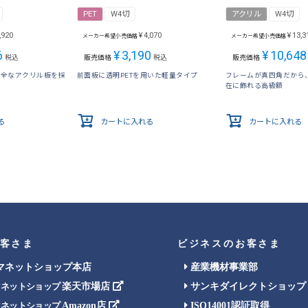
PET
W4切
アクリル
W4切
,920
¥
4,070
¥
13,3
メーカー希望小売価格
メーカー希望小売価格
6
¥
3,190
¥
10,648
税込
販売価格
税込
販売価格
安全なアクリル板を採
前面板に透明PETを用いた軽量タイプ
フレームが真四角だから
在に飾れる高級額
る
カートに入れる
カートに入れる
客さま
ビジネスのお客さま
マネットショップ本店
産業機材事業部
楽天市場店
サンキダイレクトショップ
マネットショップ
Amazon店
ISO14001認証取得
マネットショップ