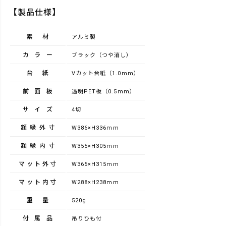
【製品仕様】
素材
アルミ製
カラー
ブラック（つや消し）
台紙
Vカット台紙（1.0mm）
前面板
透明PET板（0.5mm）
サイズ
4切
額縁外寸
W386×H336mm
額縁内寸
W355×H305mm
マット外寸
W365×H315mm
マット内寸
W288×H238mm
重量
520g
付属品
吊りひも付