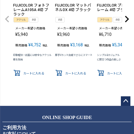
FUJICOLOR フォトフ
FUJICOLOR マットパ
FUJICOLOR プロフ
レームA105A 4切 ブ
ネルDX 4切 ブラック
レーム 4切 ブラック
ラック
アクリル
4切
4切
アクリル
4切
メーカー希望小売価格
メーカー希望小売価格
メーカー希望小売価格
¥
5,940
¥
3,960
¥
6,710
¥
4,752
¥
3,168
¥
5,346
販売価格
販売価格
販売価格
税込
税込
税込
印象軽快！前面には安全なアクリル
厚手Vカット台紙でさらにスマート
シンプル&カジュアル あらゆる
板を採用
に際立つ作品の美しさ
カートに入れる
カートに入れる
カートに入れる
ペー
ジト
ONLINE SHOP GUIDE
ップ
ご利用方法
へ
お支払について