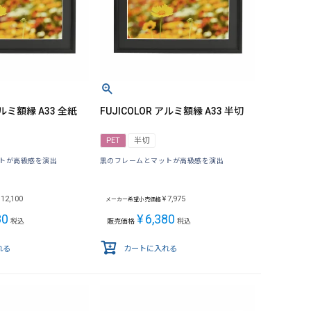
アルミ額縁 A33 全紙
FUJICOLOR アルミ額縁 A33 半切
PET
半切
トが高級感を演出
黒のフレームとマットが高級感を演出
12,100
¥
7,975
メーカー希望小売価格
80
¥
6,380
税込
販売価格
税込
れる
カートに入れる