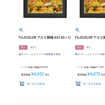
FUJICOLOR アルミ額縁 A33 A3ノビ
FUJICOLOR アルミ額
PET
A3ﾉﾋﾞ
PET
A3
黒のフレームとマットが高級感を演出
黒のフレームとマットが高
¥
8,690
¥
7,590
メーカー希望小売価格
メーカー希望小売価格
¥
6,952
¥
6,072
販売価格
税込
販売価格
税
カートに入れる
カートに入れる