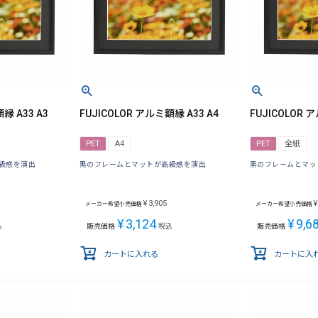
縁 A33 A3
FUJICOLOR アルミ額縁 A33 A4
FUJICOLOR 
PET
A4
PET
全紙
級感を演出
黒のフレームとマットが高級感を演出
黒のフレームとマッ
¥
3,905
¥
メーカー希望小売価格
メーカー希望小売価格
¥
3,124
¥
9,6
込
販売価格
税込
販売価格
カートに入れる
カートに入