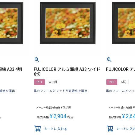
縁 A33 4切
FUJICOLOR アルミ額縁 A33 ワイド
FUJICOLOR 
6切
PET
W6切
PET
6切
級感を演出
黒のフレームとマットが高級感を演出
黒のフレームとマッ
¥
3,630
¥
メーカー希望小売価格
メーカー希望小売価格
¥
2,904
¥
2,6
込
販売価格
税込
販売価格
カートに入れる
カートに入