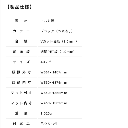
【製品仕様】
素材
アルミ製
カラー
ブラック（つや消し）
台紙
Vカット台紙（1.0mm）
前面板
透明PET板（1.0mm）
サイズ
A3ノビ
額縁外寸
W561×H407mm
額縁内寸
W530×H376mm
マット外寸
W540×H386mm
マット内寸
W463×H309mm
重量
1,020g
付属品
吊りひも付