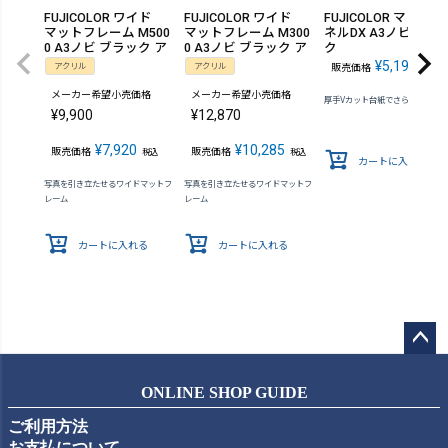
FUJICOLOR ワイド
FUJICOLOR ワイド
FUJICOLOR マットパ
マットフレーム M500
マットフレーム M300
ネルDX A3ノビ ブラ
0 A3ノビ ブラック ア
0 A3ノビ ブラック ア
ク
クリル
クリル
¥
5,192
アクリル
アクリル
販売価格
税込
メーカー希望小売価格
メーカー希望小売価格
厚手Vカット台紙でさらにスマー
¥
9,900
¥
12,870
¥
7,920
¥
10,285
販売価格
販売価格
税込
税込
カートに入れる
写真を引き立たせるワイドマットフ
写真を引き立たせるワイドマットフ
レーム
レーム
カートに入れる
カートに入れる
ペー
ジト
ONLINE SHOP GUIDE
ップ
ご利用方法
へ
お支払について