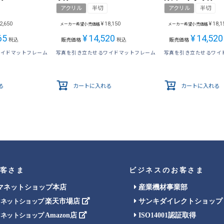
アクリル
半切
アクリル
半切
2,650
¥
18,150
¥
18,1
メーカー希望小売価格
メーカー希望小売価格
65
¥
14,520
¥
14,520
税込
販売価格
税込
販売価格
ワイドマットフレーム
写真を引き立たせるワイドマットフレーム
写真を引き立たせるワイ
る
カートに入れる
カートに入れる
客さま
ビジネスのお客さま
マネットショップ本店
産業機材事業部
楽天市場店
サンキダイレクトショップ
マネットショップ
Amazon店
ISO14001認証取得
マネットショップ