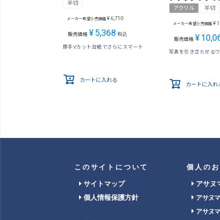
半切
アクリル
半切
¥
6,710
メーカー希望小売価格
¥
1
メーカー希望小売価格
¥
5,368
販売価格
税込
¥
10,0
販売価格
厚手Vカット台紙でさらにスマート
写真を引き立たせる
カートに入れる
カートに入れ
このサイトについて
個人のお
サイトマップ
アサヌ
個人情報保護方針
アサヌ
アサヌ