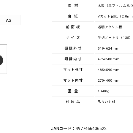
素材
木製（黒フィルム貼
台紙
Vカット台紙（2.0m
A3
前面板
透明アクリル板
サイズ
半切ノートリ（135）
額縁外寸
519×624mm
額縁内寸
475×580mm
マット外寸
485×590mm
マット内寸
270×400mm
重量
1,600g
付属品
吊りひも付
ブランド：FUJICOLOR（フジカラー）
JANコード：4977466406522