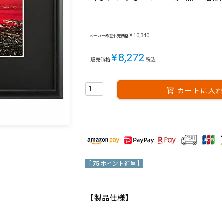
¥
10,340
メーカー希望小売価格
¥
8,272
販売価格
税込
カートに入
[
75
ポイント進呈 ]
【製品仕様】