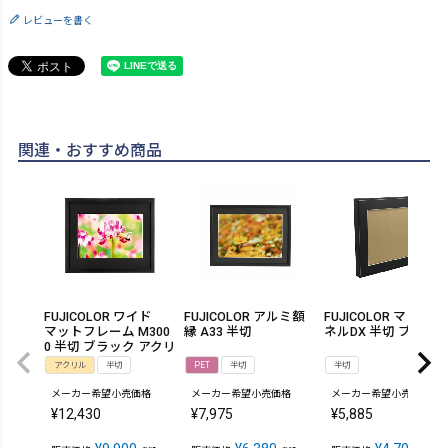
レビューを書く
関連・おすすめ商品
FUJICOLOR ワイド
FUJICOLOR アルミ額
FUJICOLOR マットパ
マットフレーム M300
縁 A33 半切
ネルDX 半切 ブラッ
0 半切 ブラック アクリ
ル
アクリル
半切
PET
半切
半切
メーカー希望小売価格
メーカー希望小売価格
メーカー希望小売価格
¥
12,430
¥
7,975
¥
5,885