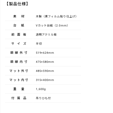
【製品仕様】
素材
木製（黒フィルム貼り仕上げ）
台紙
Vカット台紙（2.0mm）
前面板
透明アクリル板
サイズ
半切
額縁外寸
519×624mm
額縁内寸
475×580mm
マット外寸
485×590mm
マット内寸
315×400mm
重量
1,600g
付属品
吊りひも付