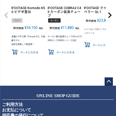
IFOOTAGE Komodo K5
IFOOTAGE COBRA2 C4
IFOOTAGE クイック
S ビデオ雲台
0 カーボン延長チュー
ベラー QL-I
ブ
¥
23,870
アルミ
カーボン
販売価格
税込
¥
34,100
¥
11,880
販売価格
販売価格
税込
税込
レバーロック式ハーフボールレベ
ングベース
定番ビデオ三脚「Komodo K5」の後
カーボン製の延長チューブ(40cm) CO
継モデル
BRA2-II , COBRA3シリーズ対応
各部を刷新して新登場！
カートに入れる
カートに入れる
カートに入れる
ペー
ジト
ONLINE SHOP GUIDE
ップ
ご利用方法
へ
お支払について
領収書の発行について