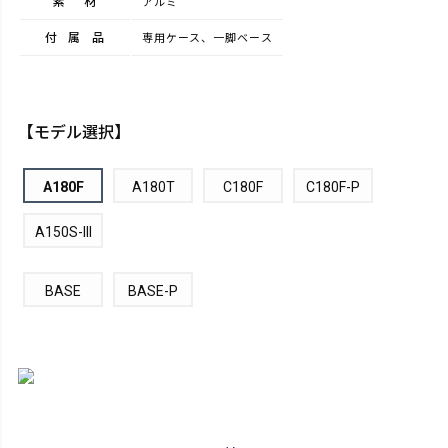
素材
アルミ
付属品
専用ケース、一脚ベース
【モデル選択】
A180F
A180T
C180F
C180F-P
A150S-III
BASE
BASE-P