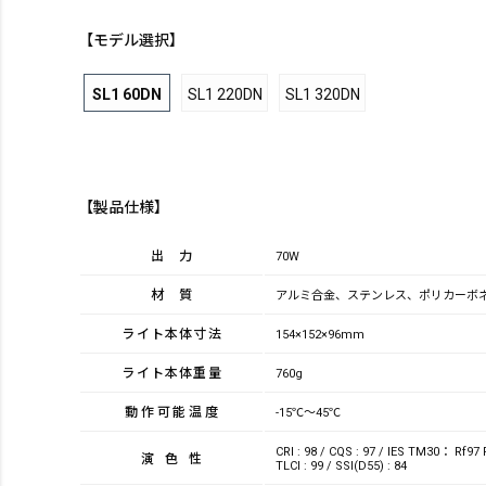
【モデル選択】
SL1 60DN
SL1 220DN
SL1 320DN
【製品仕様】
出力
70W
材質
アルミ合金、ステンレス、ポリカーボ
ライト本体寸法
154×152×96mm
ライト本体重量
760g
動作可能温度
-15℃～45℃
CRI : 98 / CQS : 97 / IES TM30： Rf97
演色性
TLCI : 99 / SSI(D55) : 84