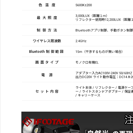
色温度
5600K±200
3,000LUX（距離１m）
最大照度
リフレクター使用時12,200LUX（距離
制御方法
Bluetoothアプリ制御、手動ボタン制御
ワイヤレス周波数
2.4GHz
Bluetooth制御範囲
15ｍ（干渉するものが無い場合）
画面タイプ
モノクロ有機EL
アダプター入力AC100V-240V 50/60HZ
電源
出力DC20V ライト動作電圧：DC14.8-2
ライト本体 / リフレクター / 電源ケー
セット内容
ー / ライトスタンドアダプター / 保証
/ キャリーケース