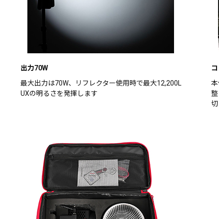
出力70W
コ
最大出力は70W、リフレクター使用時で最大12,200L
本
UXの明るさを発揮します
整
切