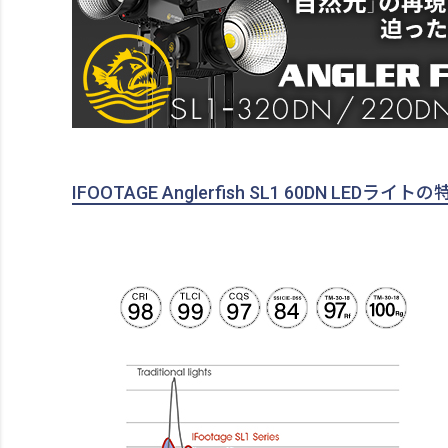
IFOOTAGE Anglerfish SL1 60DN LEDライト