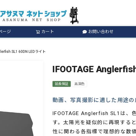
ページ
カート
お問い合わせ
検索
lerfish SL1 60DN LEDライト
IFOOTAGE Anglerfi
延長保証
高演色
動画、写真撮影に適した用途の広
IFOOTAGE Anglerfish 
す。太陽光を疑似的に再現する
性に関わる各指標で理想的な数