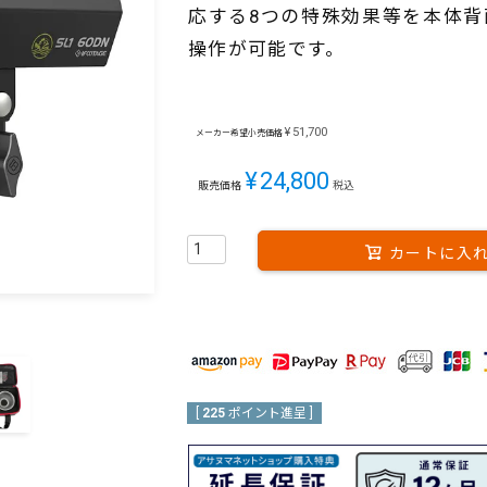
応する8つの特殊効果等を本体背面、
操作が可能です。
¥
51,700
メーカー希望小売価格
¥
24,800
販売価格
税込
カートに入
[
225
ポイント進呈 ]