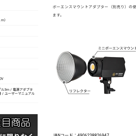
ボーエンスマウントアダプター（別売り）の使
ます。
１m）
0V
ブル3m / 電源アダプタ
書 / ユーザーマニュアル
ブランド：IFOOTAGE（アイフッテージ）
JANコード：4906238826947