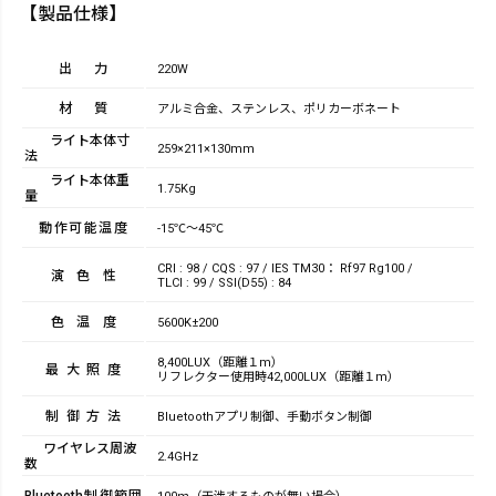
【製品仕様】
出力
220W
材質
アルミ合金、ステンレス、ポリカーボネート
ライト本体寸
259×211×130mm
法
ライト本体重
1.75Kg
量
動作可能温度
-15℃～45℃
CRI : 98 / CQS : 97 / IES TM30： Rf97 Rg100 /
演色性
TLCI : 99 / SSI(D55) : 84
色温度
5600K±200
8,400LUX（距離１m）
最大照度
リフレクター使用時42,000LUX（距離１m）
制御方法
Bluetoothアプリ制御、手動ボタン制御
ワイヤレス周波
2.4GHz
数
Bluetooth制御範囲