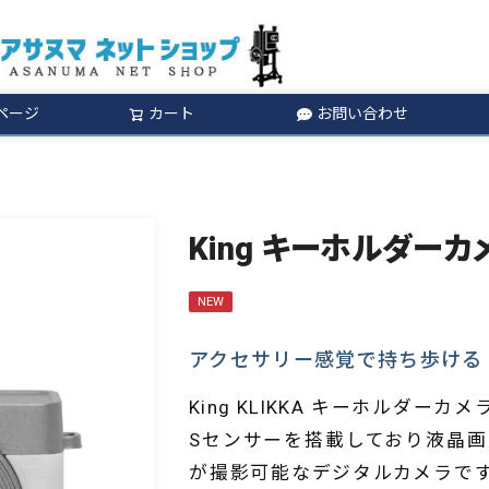
ページ
カート
お問い合わせ
検索
King キーホルダーカメ
NEW
アクセサリー感覚で持ち歩ける
King KLIKKA キーホルダー
Sセンサーを搭載しており液晶
が撮影可能なデジタルカメラで