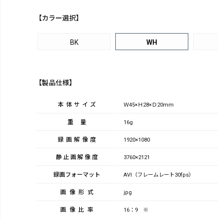
【カラー選択】
BK
WH
【製品仕様】
本体サイズ
Ｗ45×Ｈ28×Ｄ20mm
重量
16g
録画解像度
1920×1080
静止画解像度
3760×2121
録画フォーマット
AVI（フレームレート30fps）
画像形式
jpg
画像比率
16：9 ※