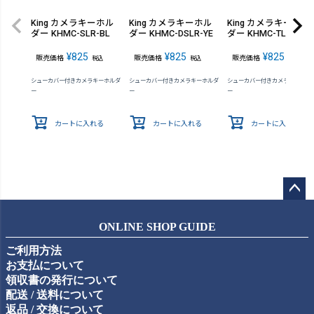
King カメラキーホル
King カメラキーホル
King カメラキーホル
ダー KHMC-SLR-BL
ダー KHMC-DSLR-YE
ダー KHMC-TLR-RD
¥
825
¥
825
¥
825
販売価格
販売価格
販売価格
税込
税込
税込
シューカバー付きカメラキーホルダ
シューカバー付きカメラキーホルダ
シューカバー付きカメラキーホル
ー
ー
ー
カートに入れる
カートに入れる
カートに入れる
ペー
ジト
ONLINE SHOP GUIDE
ップ
ご利用方法
へ
お支払について
領収書の発行について
配送 / 送料について
返品 / 交換について