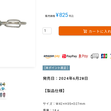
¥
825
販売価格
税込
カートに入
[
8
ポイント進呈 ]
発売日：2024年6月28日
【製品仕様】
サイズ：W42×H35×D27mm
重量：18ｇ