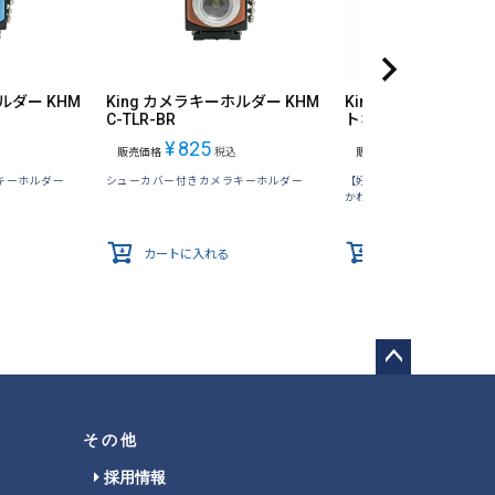
ルダー KHM
King カメラキーホルダー KHM
King MHSC-NEKO-
C-TLR-BR
トホットシューカバ
¥
825
¥
660
販売価格
税込
販売価格
税込
キーホルダー
シューカバー付きカメラキーホルダー
【好評のシリーズ第2弾】
かわいいマスコットで注目度
カートに入れる
カートに入れる
ペー
ジト
ップ
その他
へ
採用情報