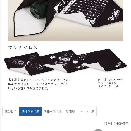
並び替え
価格が安い順
価格が高い順
新着順
レビュー順
43
件中
1
-
40
件表示