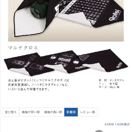
並び替え
価格が安い順
価格が高い順
新着順
レビュー順
43
件中
1
-
40
件表示