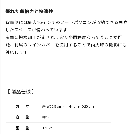
優れた収納力と快適性
背面側には最大16インチのノートパソコンが収納できる独立
したスペースが備わっています
表面に撥水加工が施されており小雨程度なら防ぐことが可
能、付属のレインカバーを使用することで雨天時の撮影にも
対応します
【 製品仕様 】
外寸
約 W30.5 cm × H 44 cm× D20 cm
容量
約18L
重量
1.21kg