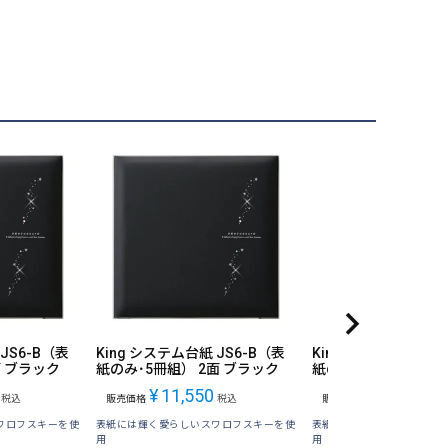
JS6-B（表
King システム台紙 JS6-B（表
King システム台紙 J
 ブラック
紙のみ･5冊組） 2面 ブラック
紙のみ･5冊組） 3面
¥
11,550
¥
17,600
税込
販売価格
税込
販売価格
税
ワロフスキーを使
表紙には輝く愛らしいスワロフスキーを使
表紙には輝く愛らしいスワ
用
用