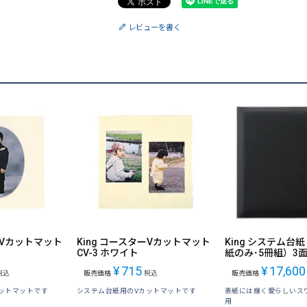
レビューを書く
ーVカットマット
King コースターVカットマット
King システム台紙 
CV-3 ホワイト
紙のみ･5冊組）3面
¥
715
¥
17,600
税込
販売価格
税込
販売価格
ットマットです
システム台紙用のVカットマットです
表紙には輝く愛らしいス
用