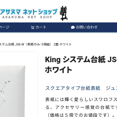
ページ
カート
お問い合わせ
検索
 システム台紙 JS6-W（表紙のみ･5冊組） 2面 ホワイト
King システム台紙 J
ホワイト
スクエアタイプ台紙表紙 ジュ
表紙には輝く愛らしいスワロフ
る、アクセサリー感覚の台紙で
（価格は５冊でのお値段です）