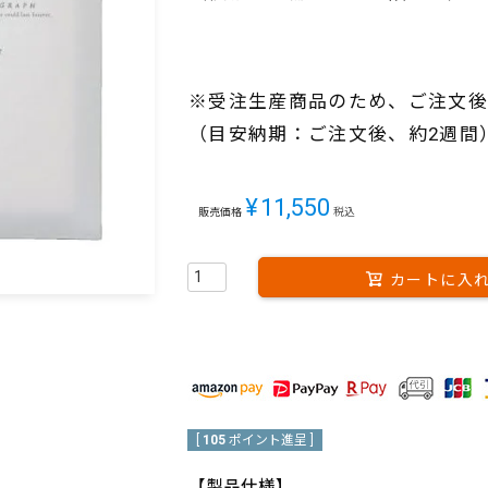
※受注生産商品のため、ご注文後
（目安納期：ご注文後、約2週間
¥
11,550
販売価格
税込
カートに入
[
105
ポイント進呈 ]
【製品仕様】