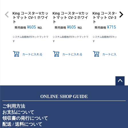
King コースターVカッ
King コースターVカッ
King コースターVカ
トマット CV-1 ホワイ
トマット CV-2 ホワイ
トマット CV-3 ホワ
ト
ト
ト
¥
605
¥
605
¥
715
販売価格
販売価格
販売価格
税込
税込
税込
システム台紙用のVカットマットで
システム台紙用のVカットマットで
システム台紙用のVカットマット
す
す
す
カートに入れる
カートに入れる
カートに入れる
ペー
ジト
ONLINE SHOP GUIDE
ップ
ご利用方法
へ
お支払について
領収書の発行について
配送 / 送料について