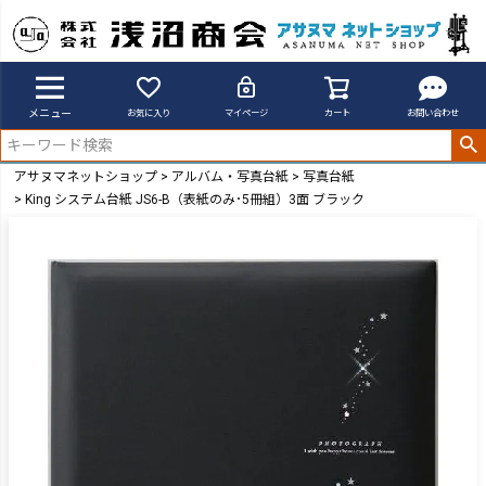
メニュー
お気に入り
マイページ
カート
お問い合わせ
アサヌマネットショップ
アルバム・写真台紙
写真台紙
King システム台紙 JS6-B（表紙のみ･5冊組）3面 ブラック