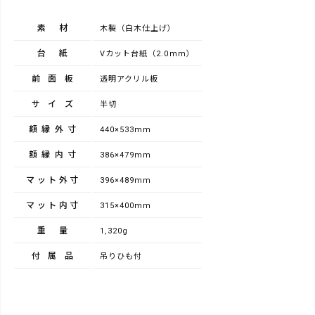
素材
木製（白木仕上げ）
台紙
Vカット台紙（2.0mm）
前面板
透明アクリル板
サイズ
半切
額縁外寸
440×533mm
額縁内寸
386×479mm
マット外寸
396×489mm
マット内寸
315×400mm
重量
1,320g
付属品
吊りひも付