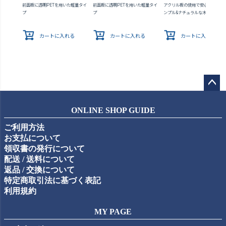
前面板に透明PETを用いた軽量タイ
前面板に透明PETを用いた軽量タイ
アクリル板の使用で安心感が向上 
プ
プ
ンプル&ナチュラルな木製額縁
カートに入れる
カートに入れる
カートに入れる
ペー
ジト
ONLINE SHOP GUIDE
ップ
ご利用方法
へ
お支払について
領収書の発行について
配送 / 送料について
返品 / 交換について
特定商取引法に基づく表記
利用規約
MY PAGE