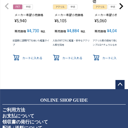
切
PET
半切
アクリル
半切
アクリル
半切
メーカー希望小売価格
メーカー希望小売価格
メーカー希望小売価格
¥
5,940
¥
6,105
¥
5,060
¥
4,730
¥
4,884
¥
4,048
販売価格
販売価格
販売価格
税込
税込
税込
前面板に透明PETを用いた軽量タイ
人気のM12Nに軽量・安全なアクリ
アクリル板の使用で安心感が向上 
プ
ル板を採用
ンプル&ナチュラルな木製額縁
カートに入れる
カートに入れる
カートに入れる
ペー
ジト
ONLINE SHOP GUIDE
ップ
ご利用方法
へ
お支払について
領収書の発行について
配送 / 送料について