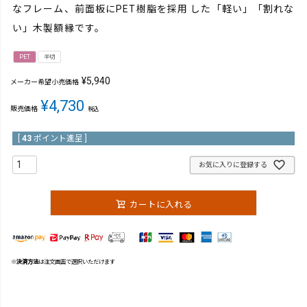
なフレーム、前面板にPET樹脂を採用 した「軽い」「割れな
い」木製額縁です。
PET
半切
¥
5,940
メーカー希望小売価格
¥
4,730
販売価格
税込
[
43
ポイント進呈 ]
お気に入りに登録する
カートに入れる
※
決済方法
は注文画面で選択いただけます