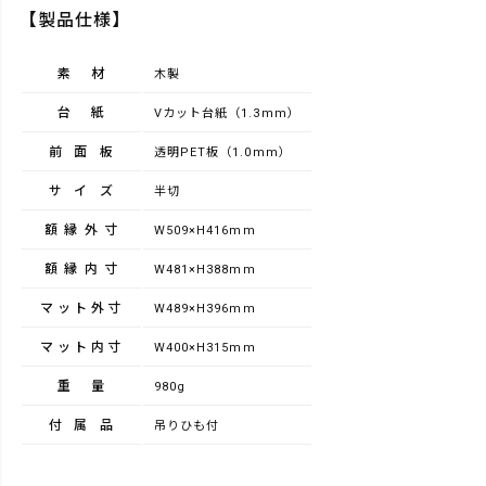
【製品仕様】
素材
木製
台紙
Vカット台紙（1.3mm）
前面板
透明PET板（1.0mm）
サイズ
半切
額縁外寸
W509×H416mm
額縁内寸
W481×H388mm
マット外寸
W489×H396mm
マット内寸
W400×H315mm
重量
980g
付属品
吊りひも付