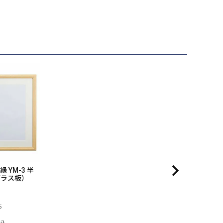
縁 YM-3 半
ガラス板）
5
税込