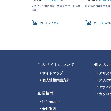
人気のM12Nに軽量・安全なアクリル板を
前面板に透明PETを
採用
カートに入れる
カートに入れ
このサイトについて
個人のお
サイトマップ
アサヌ
個人情報保護方針
アサヌ
アサヌ
企業情報
カタロ
Information
会社案内