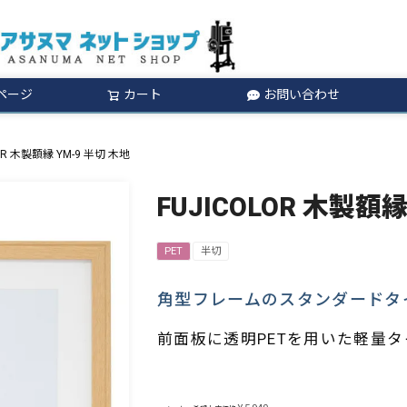
ページ
カート
お問い合わせ
検索
OR 木製額縁 YM-9 半切 木地
FUJICOLOR 木製額縁
PET
半切
角型フレームのスタンダードタ
前面板に透明PETを用いた軽量