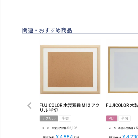
関連・おすすめ商品
FUJICOLOR 木製額縁 M12 アク
FUJICOLOR 木
リル 半切
アクリル
半切
PET
半切
¥
6,105
¥
5
メーカー希望小売価格
メーカー希望小売価格
¥
4,884
¥
4,73
販売価格
税込
販売価格