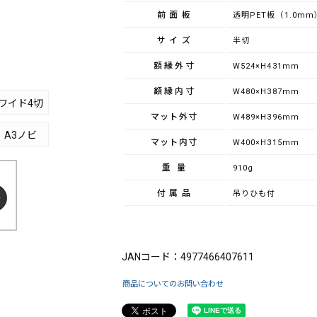
前面板
透明PET板（1.0mm
サイズ
半切
額縁外寸
W524×H431mm
額縁内寸
W480×H387mm
ワイド4切
マット外寸
W489×H396mm
A3ノビ
マット内寸
W400×H315mm
重量
910g
付属品
吊りひも付
ブランド：FUJICOLOR（フジカラー）
JANコード：4977466407611
商品についてのお問い合わせ