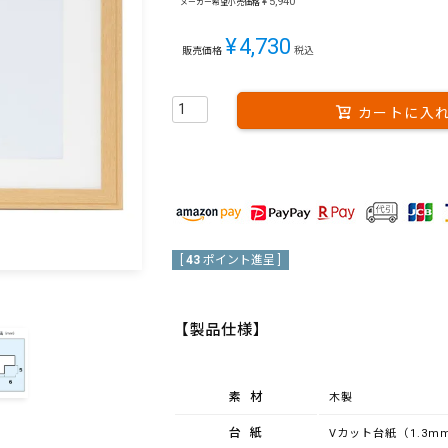
¥
5,940
メーカー希望小売価格
¥
4,730
販売価格
税込
カートに入
[
43
ポイント進呈 ]
【製品仕様】
素材
木製
台紙
Vカット台紙（1.3m