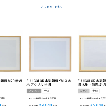
レビューを書く
製額縁 M20 半切
FUJICOLOR 木製額縁 YM-3 木
FUJICOLOR 木製額
地 アクリル 半切
切 木地（前面板-
アクリル
半切
ガラス
半切
,940
¥
5,060
¥
3,79
メーカー希望小売価格
メーカー希望小売価格
0
¥
4,048
¥
2,849
税込
販売価格
税込
販売価格