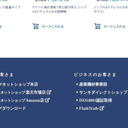
用いた軽量タイプ
アクリル板の使用で安心感が向上 シンプ
シンプル&ナチュラルな
ル&ナチュラルな木製額縁
ガラス）
る
カートに入れる
カートに入れる
客さま
ビジネスのお客さま
マネットショップ本店
産業機材事業部
楽天市場店
サンキダイレクトショップ
マネットショップ
Amazon店
ISO14001認証取得
マネットショップ
グダウンロード
FlashTrade