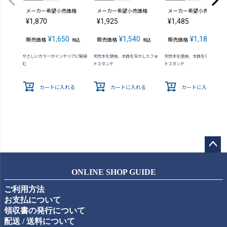
メーカー希望小売価格
メーカー希望小売価格
メーカー希望小売価格
¥
1,870
¥
1,925
¥
1,485
¥
1,650
¥
1,540
¥
1,188
販売価格
販売価格
販売価格
税込
税込
税込
やさしいカラーがインテリアに馴染
天然木を使用、木目を生かしたフォ
天然木を使用、木目を生かしたフ
む
トスタンド
トスタンド
カートに入れる
カートに入れる
カートに入れる
ペー
ジト
ONLINE SHOP GUIDE
ップ
ご利用方法
へ
お支払について
領収書の発行について
配送 / 送料について