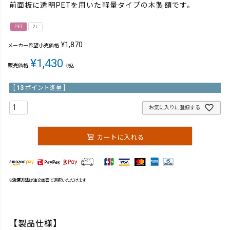
前面板に透明PETを用いた軽量タイプの木製額です。
PET
2L
¥
1,870
メーカー希望小売価格
¥
1,430
販売価格
税込
[
13
ポイント進呈 ]
お気に入りに登録する
カートに入れる
※
決済方法
は注文画面で選択いただけます
【製品仕様】