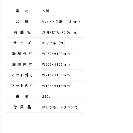
素材
木製
台紙
Vカット台紙（1.3mm）
前面板
透明PET板（0.5mm）
サイズ
キャビネ（2L）
額縁外寸
W250×H199mm
額縁内寸
W206×H155mm
マット外寸
W216×H165mm
マット内寸
W166×H115mm
重量
220g
付属品
吊りひも、スタンド付