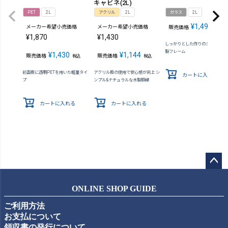
キャビネ(2L)
PET
2L
アクリル
2L
ガラス
2L
¥
1,496
メーカー希望小売価格
メーカー希望小売価格
販売価格
税込
¥
1,870
¥
1,430
しっかりとした作りのシンプルな
製フレーム
¥
1,430
¥
1,144
販売価格
販売価格
税込
税込
前面板に透明PETを用いた軽量タイ
アクリル板の使用で安心感が向上 シ
カートに入れる
プ
ンプル&ナチュラルな木製額縁
カートに入れる
カートに入れる
ペー
ジト
ONLINE SHOP GUIDE
ップ
ご利用方法
へ
お支払について
領収書の発行について