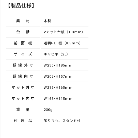
【製品仕様】
素材
木製
台紙
Vカット台紙（1.3mm）
前面板
透明PET板（0.5mm）
サイズ
キャビネ（2L）
額縁外寸
W236×H185mm
額縁内寸
W208×H157mm
マット外寸
W216×H165mm
マット内寸
W166×H115mm
重量
230g
付属品
吊りひも、スタンド付