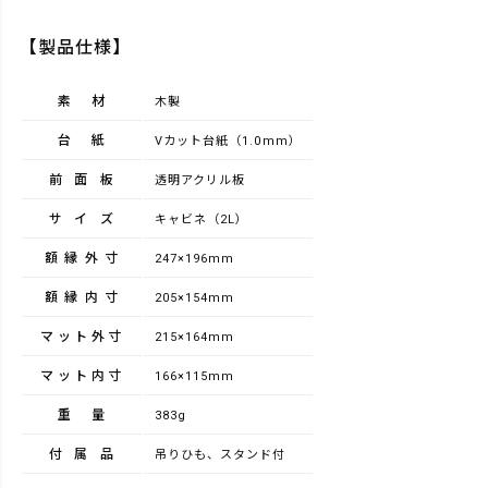
【製品仕様】
素材
木製
台紙
Vカット台紙（1.0mm）
前面板
透明アクリル板
サイズ
キャビネ（2L）
額縁外寸
247×196mm
額縁内寸
205×154mm
マット外寸
215×164mm
マット内寸
166×115mm
重量
383g
付属品
吊りひも、スタンド付