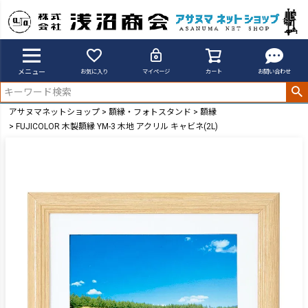
メニュー
お気に入り
マイページ
カート
お問い合わせ
アサヌマネットショップ
額縁・フォトスタンド
額縁
FUJICOLOR 木製額縁 YM-3 木地 アクリル キャビネ(2L)