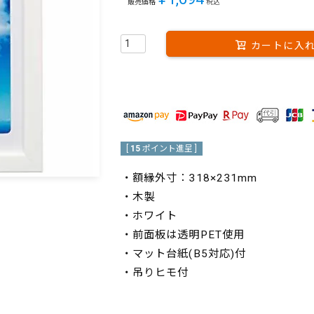
販売価格
税込
カートに入
[
15
ポイント進呈 ]
・額縁外寸：318×231mm
・木製
・ホワイト
・前面板は透明PET使用
・マット台紙(B5対応)付
・吊りヒモ付
ブランド：FUJICOLOR（フジカラー）