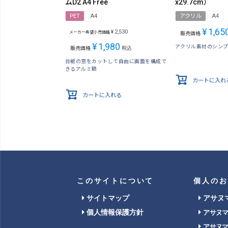
ムD2 A4 Free
x29.7cm）
PET
A4
アクリル
A4
¥
1,65
¥
2,530
メーカー希望小売価格
販売価格
¥
1,980
アクリル素材のシン
販売価格
税込
台紙の窓をカットして自由に画面を構成で
きるアルミ額
カートに入れ
カートに入れる
このサイトについて
個人のお
サイトマップ
アサヌ
個人情報保護方針
アサヌ
アサヌ