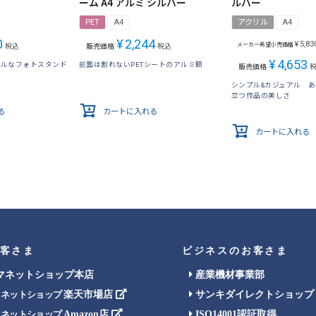
ーム A4 アルミ シルバー
ルバー
PET
A4
アクリル
A4
0
¥
2,244
¥
5,83
メーカー希望小売価格
税込
販売価格
税込
¥
4,653
プルなフォトスタンド
前面は割れないPETシートのアルミ額
販売価格
シンプル&カジュアル 
立つ作品の美しさ
る
カートに入れる
カートに入れる
客さま
ビジネスのお客さま
マネットショップ本店
産業機材事業部
楽天市場店
サンキダイレクトショップ
マネットショップ
Amazon店
ISO14001認証取得
マネットショップ