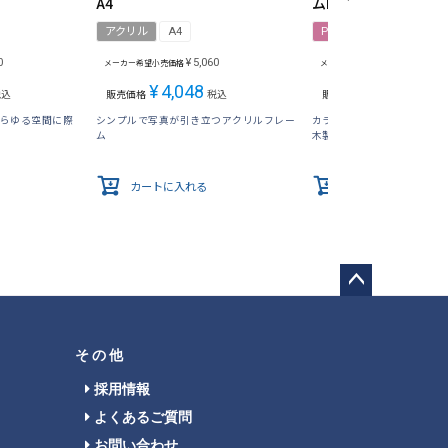
A4
ムD4 A4 ホワイト
アクリル
A4
PET
A4
0
¥
5,060
¥
2,200
メーカー希望小売価格
メーカー希望小売価格
¥
4,048
¥
1,694
税込
販売価格
税込
販売価格
税込
あらゆる空間に際
シンプルで写真が引き立つアクリルフレー
カラーは印象さわやかな白!
ム
木製フレーム
カートに入れる
カートに入れる
ペー
ジト
ップ
その他
へ
採用情報
よくあるご質問
お問い合わせ