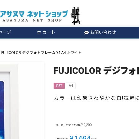
ページ
カート
お問い合わせ
検索
FUJICOLOR デジフォトフレームD4 A4 ホワイト
FUJICOLOR デジフ
PET
A4
カラーは印象さわやかな白!気軽
¥
2,200
メーカー希望小売価格
¥
1,694