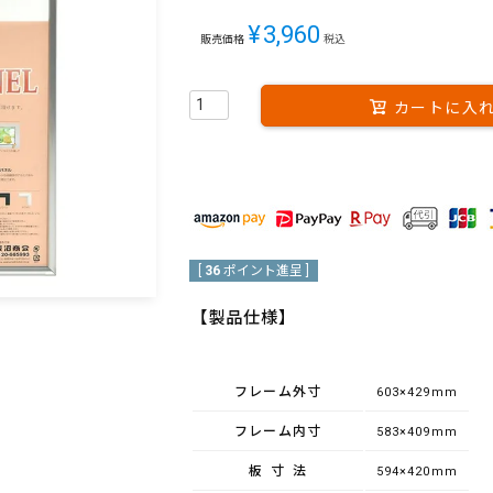
¥
3,960
販売価格
税込
カートに入
[
36
ポイント進呈 ]
【製品仕様】
フレーム外寸
603×429mm
フレーム内寸
583×409mm
板寸法
594×420mm