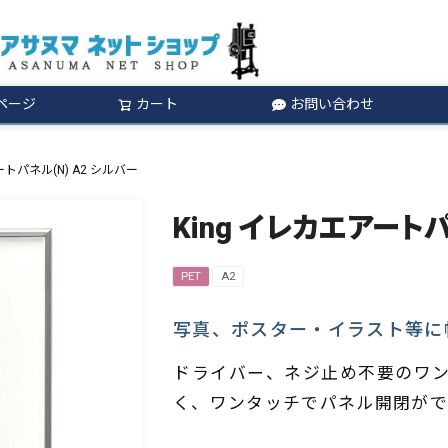
ページ
カート
お問い合わせ
検索
ートパネル(N) A2 シルバー
King イレカエアートパ
PET
A2
写真、ポスター・イラスト等に
ドライバー、ネジ止め不要のワン
く、ワンタッチでパネル開閉がで