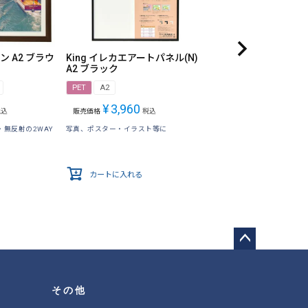
ン A2 ブラウ
King イレカエアートパネル(N)
A2 ブラック
PET
A2
¥
3,960
税込
販売価格
税込
無反射の2WAY
写真、ポスター・イラスト等に
カートに入れる
ペー
ジト
ップ
その他
へ