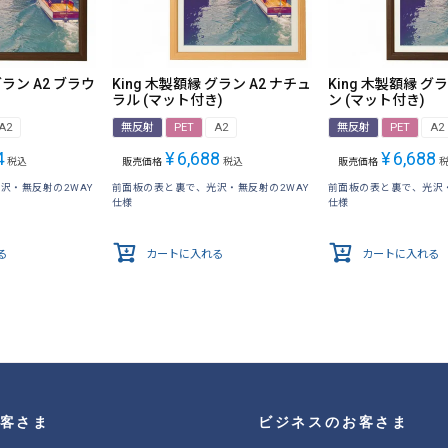
グラン A2 ブラウ
King 木製額縁 グラン A2 ナチュ
King 木製額縁 グラ
ラル (マット付き)
ン (マット付き)
A2
無反射
PET
A2
無反射
PET
A2
4
¥
6,688
¥
6,688
税込
販売価格
税込
販売価格
沢・無反射の2WAY
前面板の表と裏で、光沢・無反射の2WAY
前面板の表と裏で、光沢・
仕様
仕様
る
カートに入れる
カートに入れる
客さま
ビジネスのお客さま