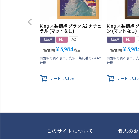
King 木製額縁 グラン A2 ナチュ
King 木製額縁 
ラル (マットなし)
ン (マットなし)
無反射
PET
A2
無反射
PET
¥
5,984
¥
5,98
販売価格
税込
販売価格
前面板の表と裏で、光沢・無反射の2WAY
前面板の表と裏で、光
仕様
仕様
カートに入れる
カートに入れ
このサイトについて
個人のお