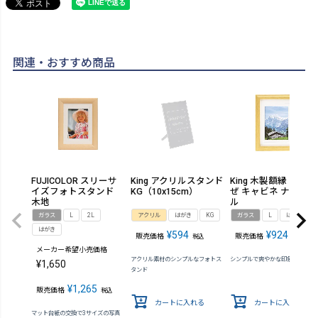
関連・おすすめ商品
FUJICOLOR スリーサ
King アクリルスタンド
King 木製額縁 すずか
イズフォトスタンド
KG（10x15cm）
ぜ キャビネ ナチュラ
木地
ル
ガラス
L
2L
アクリル
はがき
KG
ガラス
L
はがき
はがき
¥
594
¥
924
販売価格
販売価格
税込
税込
メーカー希望小売価格
アクリル素材のシンプルなフォトス
シンプルで爽やかな印象の木製額
¥
1,650
タンド
¥
1,265
販売価格
税込
カートに入れる
カートに入れる
マット台紙の交換で3サイズの写真