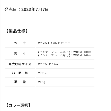
発売日：2023年7月7日
【製品仕様】
外寸
W120×Ｈ170×Ｄ25ｍｍ
(インナーフレームあり)：W88×H138㎜
窓寸
(インナーフレームなし)：W96×H146㎜
最大収納サイズ
W102×H152㎜
前面板
ガラス
重量
206g
【カラー選択】