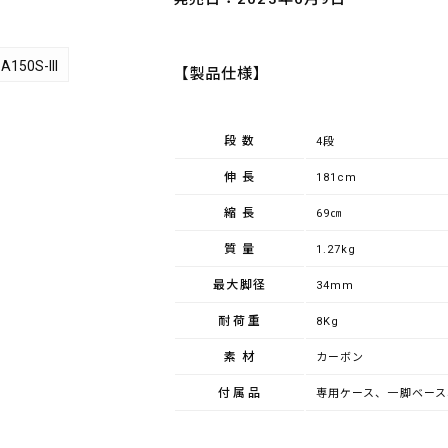
A150S-III
【製品仕様】
段数
4段
伸長
181cm
縮長
69㎝
質量
1.27kg
最大脚径
34mm
耐荷重
8Kg
素材
カーボン
付属品
専用ケース、一脚ベース
ブランド：IFOOTAGE（アイフッテージ）