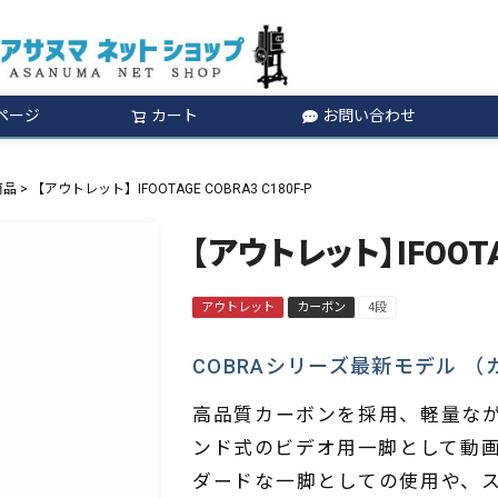
ページ
カート
お問い合わせ
検索
商品
【アウトレット】IFOOTAGE COBRA3 C180F-P
【アウトレット】IFOOTAG
アウトレット
カーボン
4段
COBRAシリーズ最新モデル 
高品質カーボンを採用、軽量な
ンド式のビデオ用一脚として動
ダードな一脚としての使用や、