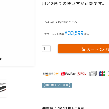
用と3通りの使い方が可能です。
のところ
¥
45,760
［通常価格］
¥
33,599
アウトレット価格
税込
カートに入
[
305
ポイント進呈 ]
発売日：2023年6月9日