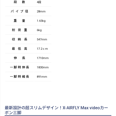
段数
4段
パイプ径
28mm
重量
1.65kg
耐荷重
6kg
収納長
547mm
最低高
17.2ｃm
伸長
1710mm
一脚時伸長
1830mm
一脚時縮長
891mm
最新設計の超スリムデザイン！X-AIRFLY Max videoカー
ボン三脚