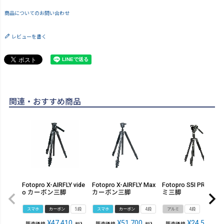
商品についてのお問い合わせ
レビューを書く
関連・おすすめ商品
Fotopro X-AIRFLY vide
Fotopro X-AIRFLY Max
Fotopro S5I PRO アル
o カーボン三脚
カーボン三脚
ミ三脚
スマホ
カーボン
5段
スマホ
カーボン
4段
アルミ
4段
¥
47,410
¥
51,700
¥
24,530
販売価格
販売価格
販売価格
税込
税込
税込