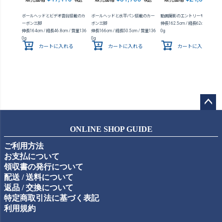
ボールヘッドとビデオ雲台搭載のカ
ボールヘッドと水平パン搭載のカー
動画撮影のエントリーモデル
ーボン三脚
ボン三脚
伸長162.5cm / 縮長62cm / 質量1
伸長164cm / 縮長46.8cm / 質量136
伸長166cm / 縮長50.5cm / 質量136
0g
0g
0g
カートに入れる
カートに入れる
カートに入れる
ペー
ジト
ONLINE SHOP GUIDE
ップ
ご利用方法
へ
お支払について
領収書の発行について
配送 / 送料について
返品 / 交換について
特定商取引法に基づく表記
利用規約