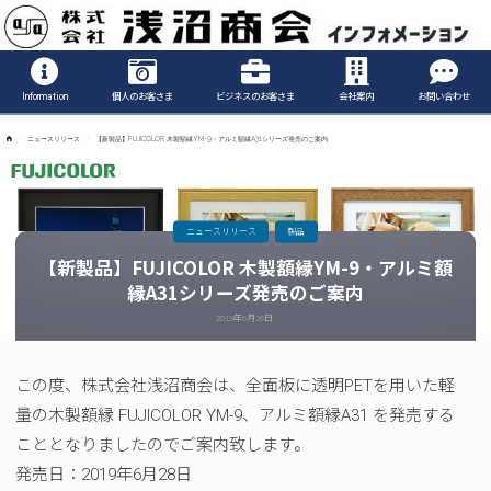
Informatio
Information
個人のお客さま
ビジネスのお客さま
会社案内
お問い合わせ
ホ
ニュースリリース
【新製品】FUJICOLOR 木製額縁YM-9・アルミ額縁A31シリーズ発売のご案内
ー
ム
ニュースリリース
製品
【新製品】FUJICOLOR 木製額縁YM-9・アルミ額
縁A31シリーズ発売のご案内
2019年6月26日
この度、株式会社浅沼商会は、全面板に透明PETを用いた軽
量の木製額縁 FUJICOLOR YM-9、アルミ額縁A31 を発売する
こととなりましたのでご案内致します。
発売日：2019年6月28日