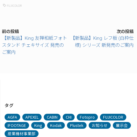
FUJICOLOR
前の投稿
次の投稿
【新製品】King 友禅和紙フォト
【新製品】King レフ板 (白枠仕
スタンド チェキサイズ 発売の
様) シリーズ 新発売のご案内
ご案内
タグ
AGFA
APEXEL
CABIN
CHI
Fotopro
FUJICOLOR
IFOOTAGE
King
Kodak
Plustek
お知らせ
展示会
産業機材事業部