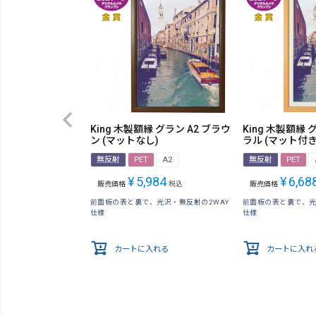
King 木製額縁 グラン A2 ブラウ
King 木製額縁 
ン (マットなし)
ラル (マット付き
無反射
PET
A2
無反射
PET
¥
5,984
¥
6,68
販売価格
税込
販売価格
前面板の表と裏で、光沢・無反射の2WAY
前面板の表と裏で、光
仕様
仕様
カートに入れる
カートに入れ