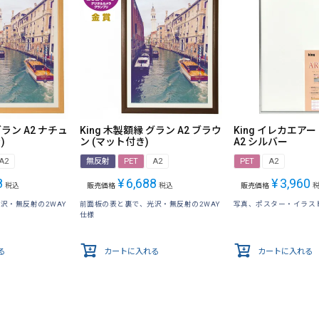
グラン A2 ナチュ
King 木製額縁 グラン A2 ブラウ
King イレカエアー
)
ン (マット付き)
A2 シルバー
A2
無反射
PET
A2
PET
A2
8
¥
6,688
¥
3,960
税込
販売価格
税込
販売価格
沢・無反射の2WAY
前面板の表と裏で、光沢・無反射の2WAY
写真、ポスター・イラス
仕様
る
カートに入れる
カートに入れる