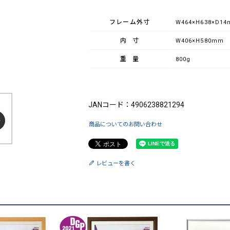
フレーム外寸
W464×H638×D1
内寸
W406×H580mm
重量
800g
ブランド：King（キング）
JANコード：4906238821294
商品についてのお問い合わせ
レビューを書く