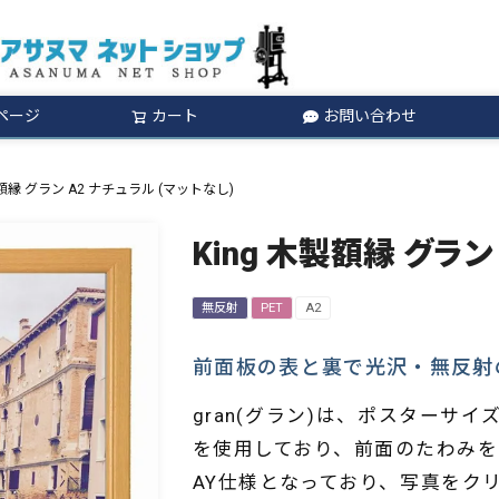
ページ
カート
お問い合わせ
検索
製額縁 グラン A2 ナチュラル (マットなし)
King 木製額縁 グラン
無反射
PET
A2
前面板の表と裏で光沢・無反射の
gran(グラン)は、ポスターサ
を使用しており、前面のたわみを
AY仕様となっており、写真をク