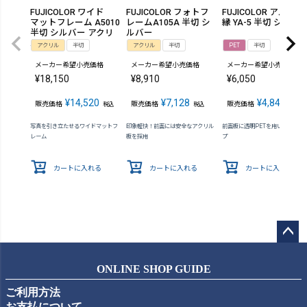
FUJICOLOR ワイド
FUJICOLOR フォトフ
FUJICOLOR アルミ額
マットフレーム A5010
レームA105A 半切 シ
縁 YA-5 半切 シルバ
半切 シルバー アクリ
ルバー
ル
アクリル
半切
アクリル
半切
PET
半切
メーカー希望小売価格
メーカー希望小売価格
メーカー希望小売価格
¥
18,150
¥
8,910
¥
6,050
¥
14,520
¥
7,128
¥
4,840
販売価格
販売価格
販売価格
税込
税込
税込
写真を引き立たせるワイドマットフ
印象軽快！前面には安全なアクリル
前面板に透明PETを用いた軽量タ
レーム
板を採用
プ
カートに入れる
カートに入れる
カートに入れる
ペー
ジト
ONLINE SHOP GUIDE
ップ
ご利用方法
へ
お支払について