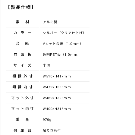
【製品仕様】
素材
アルミ製
カラー
シルバー（クリア仕上げ）
台紙
Vカット台紙（1.0mm）
前面板
透明PET板（1.0mm）
サイズ
半切
額縁外寸
W510×H417mm
額縁内寸
W479×H386mm
マット外寸
W489×H396mm
マット内寸
W400×H315mm
重量
970g
付属品
吊りひも付