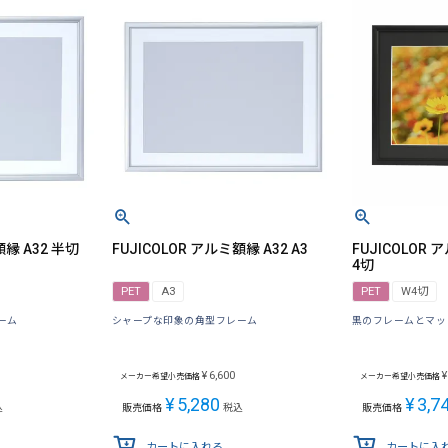
額縁 A32 半切
FUJICOLOR アルミ額縁 A32 A3
FUJICOLOR
4切
PET
A3
PET
W4切
ーム
シャープな印象の角型フレーム
黒のフレームとマッ
¥
6,600
¥
メーカー希望小売価格
メーカー希望小売価格
¥
5,280
¥
3,7
込
販売価格
税込
販売価格
カートに入れる
カートに入