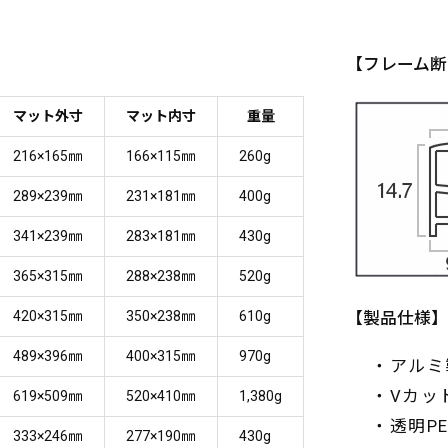
【フレーム断
マット外寸
マット内寸
重量
216×165㎜
166×115㎜
260g
289×239㎜
231×181㎜
400g
341×239㎜
283×181㎜
430g
365×315㎜
288×238㎜
520g
420×315㎜
350×238㎜
610g
【製品仕様】
489×396㎜
400×315㎜
970g
・アルミ
・Vカッ
619×509㎜
520×410㎜
1,380g
・透明P
333×246㎜
277×190㎜
430g