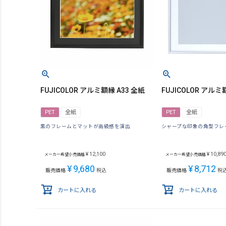
FUJICOLOR アルミ額縁 A33 全紙
FUJICOLOR アルミ
PET
全紙
PET
全紙
黒のフレームとマットが高級感を演出
シャープな印象の角型フレ
¥
12,100
¥
10,89
メーカー希望小売価格
メーカー希望小売価格
¥
9,680
¥
8,712
販売価格
税込
販売価格
税
カートに入れる
カートに入れる