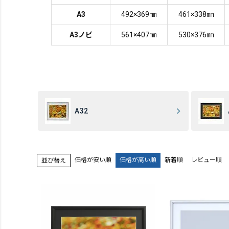
A3
492×369㎜
461×338㎜
A3ノビ
561×407㎜
530×376㎜
A32
価格が安い順
価格が高い順
新着順
レビュー順
並び替え