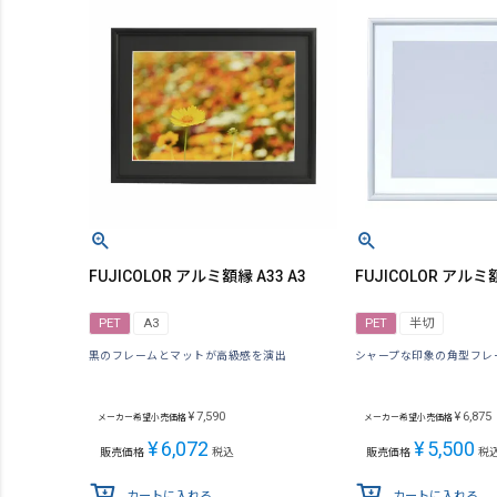
FUJICOLOR アルミ額縁 A33 A3
FUJICOLOR アルミ
PET
A3
PET
半切
黒のフレームとマットが高級感を演出
シャープな印象の角型フレ
¥
7,590
¥
6,875
メーカー希望小売価格
メーカー希望小売価格
¥
6,072
¥
5,500
販売価格
税込
販売価格
税
カートに入れる
カートに入れる