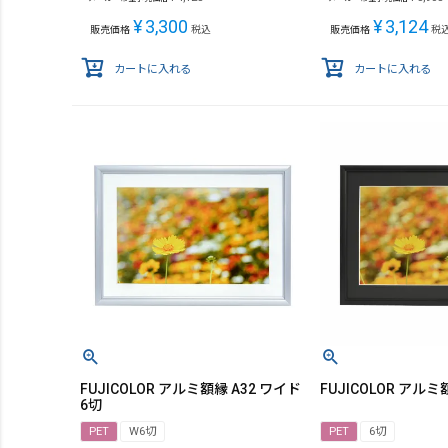
¥
3,300
¥
3,124
販売価格
税込
販売価格
税
カートに入れる
カートに入れる
FUJICOLOR アルミ額縁 A32 ワイド
FUJICOLOR アルミ額
6切
PET
W6切
PET
6切