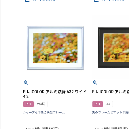
FUJICOLOR アルミ額縁 A32 ワイド
FUJICOLOR アルミ額
4切
PET
W4切
PET
A4
シャープな印象の角型フレーム
黒のフレームとマットが高
¥
4,125
¥
3,905
メーカー希望小売価格
メーカー希望小売価格