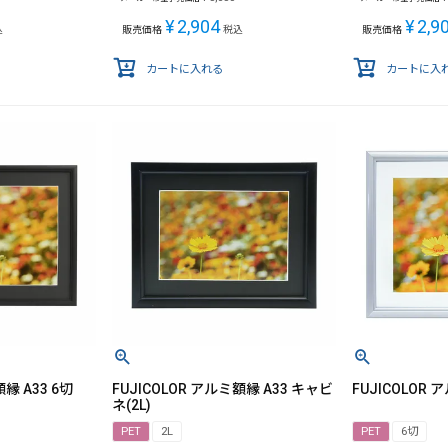
¥
2,904
¥
2,9
込
販売価格
税込
販売価格
カートに入れる
カートに入
縁 A33 6切
FUJICOLOR アルミ額縁 A33 キャビ
FUJICOLOR 
ネ(2L)
PET
2L
PET
6切