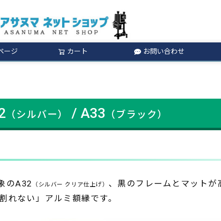
ページ
カート
お問い合わせ
検索
2
/ A33
（シルバー）
（ブラック）
のA32
、黒のフレームとマットが高
（シルバー クリア仕上げ）
「割れない」アルミ額縁です。