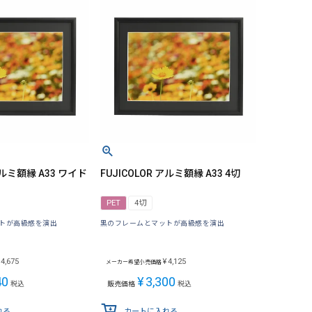
 アルミ額縁 A33 ワイド
FUJICOLOR アルミ額縁 A33 4切
PET
4切
トが高級感を演出
黒のフレームとマットが高級感を演出
4,675
¥
4,125
メーカー希望小売価格
40
¥
3,300
税込
販売価格
税込
れる
カートに入れる