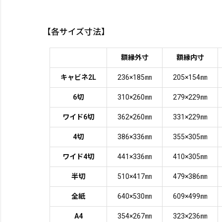
【各サイズ寸法】
額縁外寸
額縁内寸
キャビネ2L
236×185㎜
205×154㎜
6切
310×260㎜
279×229㎜
ワイド6切
362×260㎜
331×229㎜
4切
386×336㎜
355×305㎜
ワイド4切
441×336㎜
410×305㎜
半切
510×417㎜
479×386㎜
全紙
640×530㎜
609×499㎜
A4
354×267㎜
323×236㎜