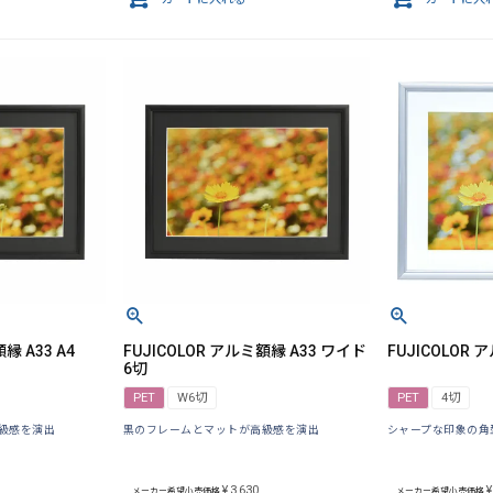
縁 A33 A4
FUJICOLOR アルミ額縁 A33 ワイド
FUJICOLOR 
6切
PET
W6切
PET
4切
級感を演出
黒のフレームとマットが高級感を演出
シャープな印象の角
¥
3,630
¥
メーカー希望小売価格
メーカー希望小売価格