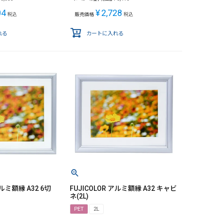
04
¥
2,728
税込
販売価格
税込
れる
カートに入れる
アルミ額縁 A32 6切
FUJICOLOR アルミ額縁 A32 キャビ
ネ(2L)
PET
2L