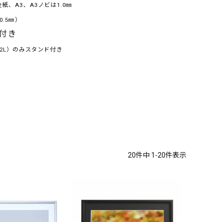
紙、A3、A3ノビは1.0㎜
.5㎜）
付き
2L）のみスタンド付き
20
件中
1
-
20
件表示