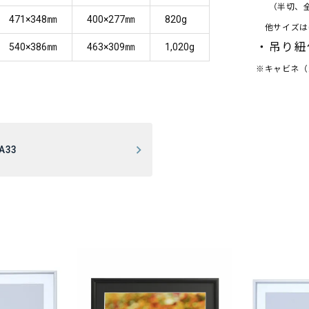
（半切、全
471×348㎜
400×277㎜
820g
他サイズは0
・吊り紐
540×386㎜
463×309㎜
1,020g
※キャビネ（
A33