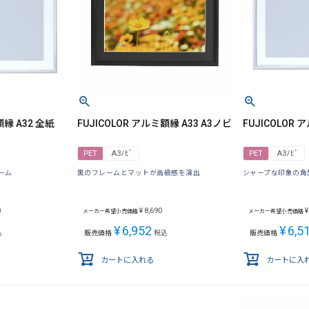
額縁 A32 全紙
FUJICOLOR アルミ額縁 A33 A3ノビ
FUJICOLOR 
PET
A3ﾉﾋﾞ
PET
A3ﾉﾋﾞ
ーム
黒のフレームとマットが高級感を演出
シャープな印象の角
0
¥
8,690
¥
メーカー希望小売価格
メーカー希望小売価格
¥
6,952
¥
6,5
込
販売価格
税込
販売価格
カートに入れる
カートに入