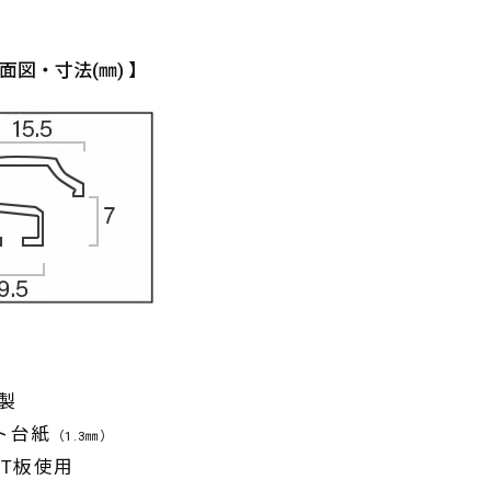
面図・寸法(㎜) 】
製
ト台紙
（1.3㎜）
ET板使用