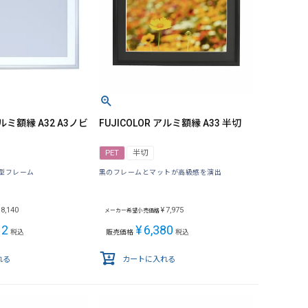
アルミ額縁 A32 A3ノビ
FUJICOLOR アルミ額縁 A33 半切
PET
半切
型フレーム
黒のフレームとマットが高級感を演出
8,140
¥
7,975
メーカー希望小売価格
12
¥
6,380
税込
販売価格
税込
れる
カートに入れる