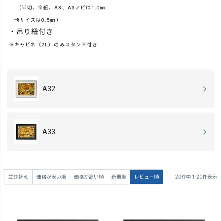
（半切、全紙、A3、A3ノビは1.0㎜
他サイズは0.5㎜）
・吊り紐付き
※キャビネ（2L）のみスタンド付き
A32
A33
並び替え
価格が安い順
価格が高い順
新着順
レビュー順
20
件中
1
-
20
件表示