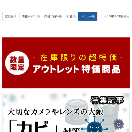
並び替え
価格が安い順
価格が高い順
新着順
レビュー順
20
件中
1
-
20
件表示