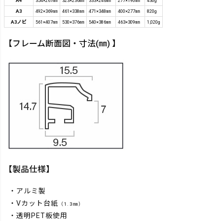
A4
354×267㎜
323×236㎜
333×246㎜
277×190㎜
430g
A3
492×369㎜
461×338㎜
471×348㎜
400×277㎜
820g
A3ノビ
561×407㎜
530×376㎜
540×386㎜
463×309㎜
1,020g
【フレーム断面図・寸法(㎜) 】
【製品仕様】
・アルミ製
・Vカット台紙
（1.3㎜）
・透明PET板使用