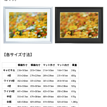
【各サイズ寸法】
額縁外寸
額縁内寸
マット外寸
マット内寸
重量
キャビネ2L
236×185㎜
205×154㎜
216×165㎜
166×115㎜
260g
6切
310×260㎜
279×229㎜
289×239㎜
231×181㎜
400g
ワイド6切
362×260㎜
331×229㎜
341×239㎜
283×181㎜
430g
4切
386×336㎜
355×305㎜
365×315㎜
288×238㎜
520g
ワイド4切
441×336㎜
410×305㎜
420×315㎜
350×238㎜
610g
半切
510×417㎜
479×386㎜
489×396㎜
400×315㎜
970g
全紙
640×530㎜
609×499㎜
619×509㎜
520×410㎜
1,380g