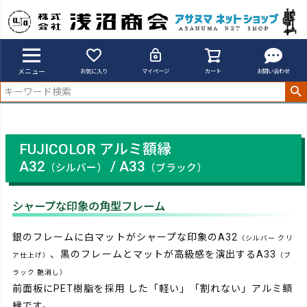
アサヌマネットショップ
A32,A33
メニュー
お気に入り
マイページ
カート
お問い合わせ
FUJICOLOR アルミ額縁
A32
/ A33
（シルバー）
（ブラック）
シャープな印象の角型フレーム
銀のフレームに白マットがシャープな印象のA32
（シルバー クリ
、黒のフレームとマットが高級感を演出するA33
ア仕上げ）
（ブ
ラック 艶消し）
前面板にPET樹脂を採用 した「軽い」「割れない」アルミ額
縁です。