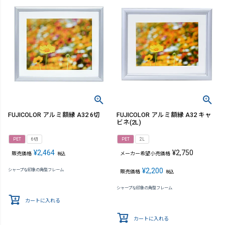
FUJICOLOR アルミ額縁 A32 6切
FUJICOLOR アルミ額縁 A32 キャ
ビネ(2L)
PET
6切
PET
2L
¥
2,464
¥
2,750
販売価格
メーカー希望小売価格
税込
¥
2,200
シャープな印象の角型フレーム
販売価格
税込
シャープな印象の角型フレーム
カートに入れる
カートに入れる