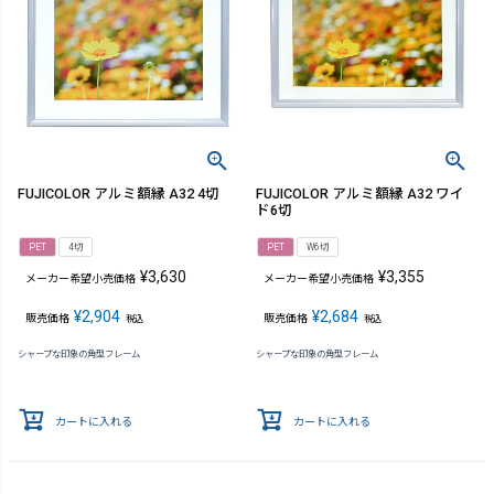
FUJICOLOR アルミ額縁 A32 4切
FUJICOLOR アルミ額縁 A32 ワイ
ド6切
PET
4切
PET
W6切
¥
3,630
¥
3,355
メーカー希望小売価格
メーカー希望小売価格
¥
2,904
¥
2,684
販売価格
販売価格
税込
税込
シャープな印象の角型フレーム
シャープな印象の角型フレーム
カートに入れる
カートに入れる