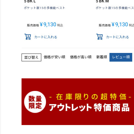
5 BK L
5 BK M
ポケット数15の多機能ベスト
ポケット数15の多機能ベ
¥
9,130
¥
9,130
販売価格
税込
販売価格
税
カートに入れる
カートに入れる
価格が安い順
価格が高い順
新着順
レビュー順
並び替え