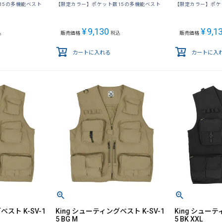
15の多機能ベスト
【限定カラー】ポケット数15の多機能ベスト
【限定カラー】ポケ
¥
9,130
¥
9,1
込
販売価格
税込
販売価格
カートに入れる
カートに入
ベスト K-SV-1
King シューティングベスト K-SV-1
King シューテ
5 BG M
5 BK XXL