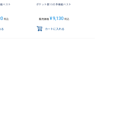
機能ベスト
ポケット数15の多機能ベスト
30
¥
9,130
税込
販売価格
税込
れる
カートに入れる