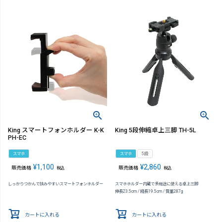
King スマートフォンホルダー K-K
King 5段伸縮卓上三脚 TH-5L
PH-EC
スマホ
スマホ
5段
¥
1,100
¥
2,860
販売価格
販売価格
税込
税込
しっかりつかんで挟みやすいスマートフォンホルダー
スマホホルダー内蔵で多用途に使える卓上三脚
伸長23.5cm / 縮長19.5cm / 質量287g
カートに入れる
カートに入れる