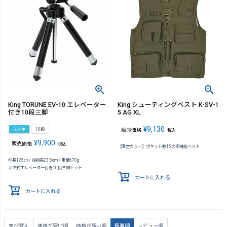
King TORUNE EV-10 エレベーター
King シューティングベスト K-SV-1
付き10段三脚
5 AG XL
¥
9,130
スマホ
10段
販売価格
税込
¥
9,900
販売価格
税込
【限定カラー】ポケット数15の多機能ベスト
伸長125㎝ / 収納長23.5cm / 重量670g
ギア式エレベーター付き10段三脚セット
カートに入れる
カートに入れる
並び替え
価格が安い順
価格が高い順
新着順
レビュー順