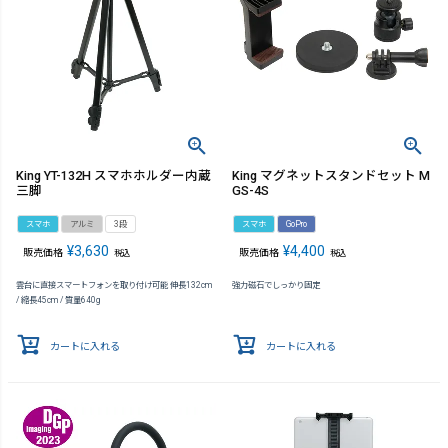
King YT-132H スマホホルダー内蔵
King マグネットスタンドセット M
三脚
GS-4S
スマホ
アルミ
3段
スマホ
GoPro
¥
3,630
¥
4,400
販売価格
販売価格
税込
税込
雲台に直接スマートフォンを取り付け可能 伸長132cm
強力磁石でしっかり固定
/ 縮長45cm / 質量640g
カートに入れる
カートに入れる