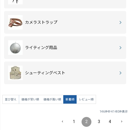
カメラストラップ
ライティング用品
シューティングベスト
並び替え
価格が安い順
価格が高い順
新着順
レビュー順
146
件中
41
-
80
件表示
1
2
3
4