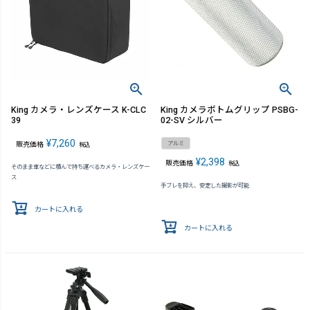
King カメラ・レンズケース K-CLC
King カメラボトムグリップ PSBG-
39
02-SV シルバー
¥
7,260
アルミ
販売価格
税込
¥
2,398
販売価格
税込
そのまま車などに積んで持ち運べるカメラ・レンズケー
ス
手ブレを抑え、安定した撮影が可能
カートに入れる
カートに入れる