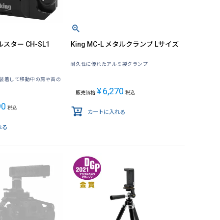
ルスター CH-SL1
King MC-L メタルクランプ Lサイズ
耐久性に優れたアルミ製クランプ
装着して移動中の肩や首の
¥
6,270
販売価格
税込
90
税込
カートに入れる
れる