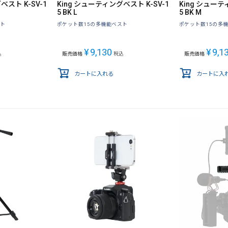
ベスト K-SV-1
King シューティングベスト K-SV-1
King シューテ
5 BK L
5 BK M
スト
ポケット数15の多機能ベスト
ポケット数15の多
¥
9,130
¥
9,1
込
販売価格
税込
販売価格
カートに入れる
カートに入