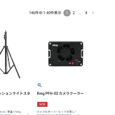
146
件中
1
-
40
件表示
1
2
…
4
クッションライトスタ
King PFH-02 カメラクーラー
NEW
0㎝ / 重量1700g
カメラのオーバーヒート対策に！