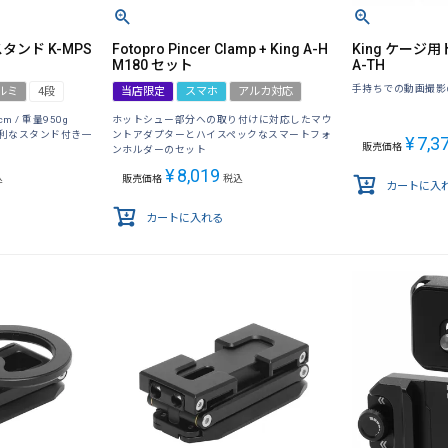
タンド K-MPS
Fotopro Pincer Clamp + King A-H
King ケージ用
M180 セット
A-TH
手持ちでの動画撮影
ルミ
4段
当店限定
スマホ
アルカ対応
m / 重量950g
ホットシュー部分への取り付けに対応したマウ
利なスタンド付き一
ントアダプターとハイスペックなスマートフォ
¥
7,3
販売価格
ンホルダーのセット
¥
8,019
込
販売価格
税込
カートに入
カートに入れる