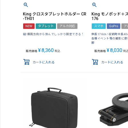
King クロスタブレットホルダー CR
King モノポッド＋ス
-TH01
176
NEW
タブレット
アルカ対応
スマホ
GoPro
ア
縦/横両方向から挟んでしっかり固定できる！
伸長176㎝ / 収納時全長40c
各種イベント等の撮影に便
脚
¥
8,360
¥
8,030
販売価格
税込
販売価格
税
カートに入れる
カートに入れる