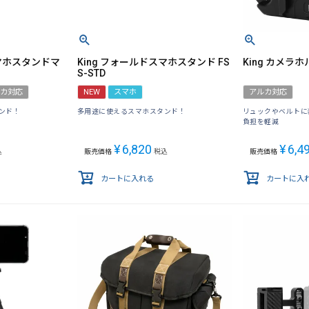
スマホスタンドマ
King フォールドスマホスタンド FS
King カメラホ
S-STD
カ対応
NEW
スマホ
アルカ対応
ンド！
多用途に使えるスマホスタンド！
リュックやベルトに
負担を軽減
¥
6,820
¥
6,4
込
販売価格
税込
販売価格
カートに入れる
カートに入