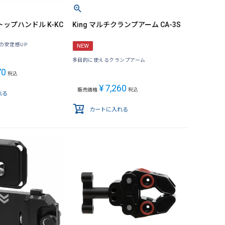
トップハンドル K-KC
King マルチクランプアーム CA-3S
の安定感UP
NEW
多目的に使えるクランプアーム
70
税込
¥
7,260
販売価格
税込
れる
カートに入れる