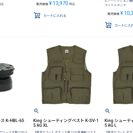
エアークッション機
¥
13,970
税込
販売価格
税込
ライトスタンド
¥
10,
販売価格
カートに入れる
カートに入
 K-HBL-65
King シューティングベスト K-SV-1
King シューテ
5 AG XL
5 AG L
グベースを取り付け
【限定カラー】ポケット数15の多機能ベスト
【限定カラー】ポケ