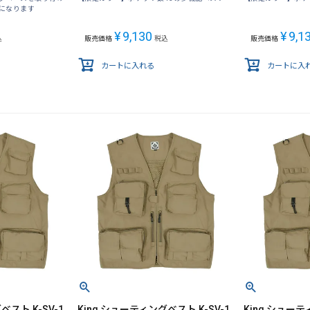
になります
¥
9,130
¥
9,1
込
販売価格
税込
販売価格
カートに入れる
カートに入
ベスト K-SV-1
King シューティングベスト K-SV-1
King シューテ