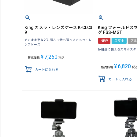
King カメラ・レンズケース K-CLC3
King フォールド
9
グ FSS-MGT
そのまま車などに積んで持ち運べるカメラ・レ
NEW
スマホ
アル
ンズケース
多用途に使えるスマホスタ
¥
7,260
販売価格
税込
¥
6,820
販売価格
税
カートに入れる
カートに入れる