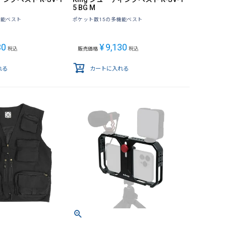
5 BG M
機能ベスト
ポケット数15の多機能ベスト
30
¥
9,130
税込
販売価格
税込
れる
カートに入れる