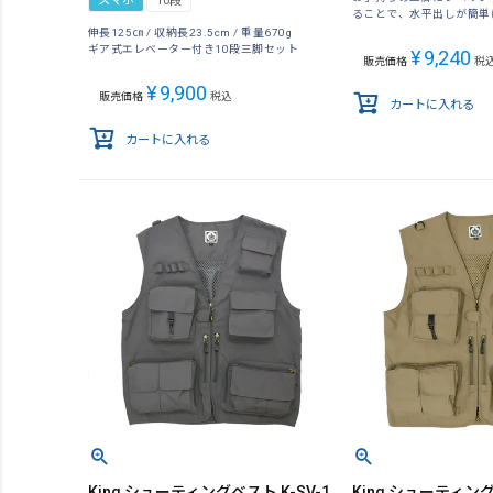
スマホ
10段
ることで、水平出しが簡単
伸長125㎝ / 収納長23.5cm / 重量670g
ギア式エレベーター付き10段三脚セット
¥
9,240
販売価格
税
¥
9,900
販売価格
税込
カートに入れる
カートに入れる
King シューティングベスト K-SV-1
King シューティング