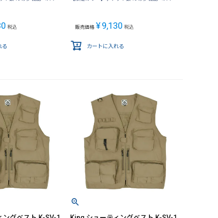
30
¥
9,130
税込
販売価格
税込
れる
カートに入れる
ィングベスト K-SV-1
King シューティングベスト K-SV-1