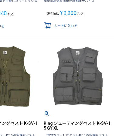
構を搭載したベーシックな
知能型高効率冷却温度制御デバイス
¥
9,900
340
販売価格
税込
税込
カートに入れる
れる
ィングベスト K-SV-1
King シューティングベスト K-SV-1
5 GY XL
ット数15の多機能ベスト
【限定カラー】ポケット数15の多機能ベスト