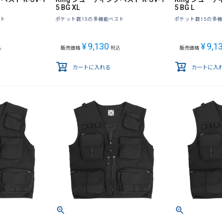
5 BG XL
5 BG L
スト
ポケット数15の多機能ベスト
ポケット数15の多
¥
9,130
¥
9,1
込
販売価格
税込
販売価格
カートに入れる
カートに入