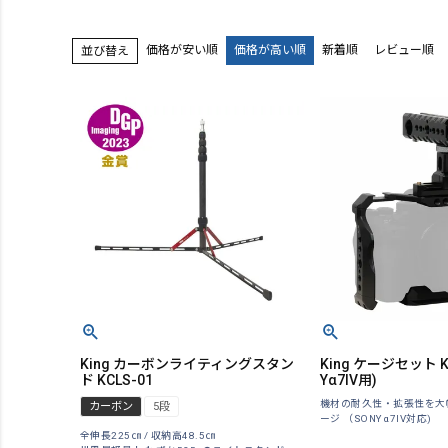
価格が安い順
価格が高い順
新着順
レビュー順
並び替え
King カーボンライティングスタン
King ケージセット K-
ド KCLS-01
Yα7IV用)
機材の耐久性・拡張性を大
カーボン
5段
ージ （SONY α7IV対応)
全伸長225㎝ / 収納高48.5㎝