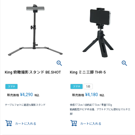
King 俯瞰撮影スタンド BE.SHOT
King ミニ三脚 THR-5
スマホ
スマホ
5段
¥
4,290
¥
4,180
販売価格
販売価格
税込
税込
テーブルフォトに最適な撮影スタンド
伸長17.3㎝ / 収納高17.5㎝ / 重量150g
動画配信やビデオ会議、アウトドアにも便利なマルチ三
脚
カートに入れる
カートに入れる