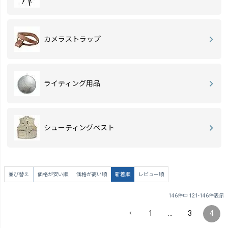
カメラストラップ
ライティング用品
シューティングベスト
並び替え
価格が安い順
価格が高い順
新着順
レビュー順
146
件中
121
-
146
件表示
1
…
3
4