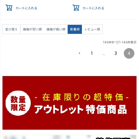
カートに入れる
カートに入れる
並び替え
価格が安い順
価格が高い順
新着順
レビュー順
146
件中
121
-
146
件表示
1
…
3
4