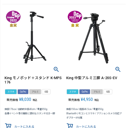
King モノポッド＋スタンド K-MPS
King 中型アルミ三脚 A-20S-EV
176
スマホ
GoPro
アルミ
4段
スマホ
GoPro
アルミ
4段
¥
8,030
¥
4,950
販売価格
販売価格
税込
税込
伸長176㎝ / 収納時全長40cm / 重量950g
伸長150㎝ / 縮長46.5㎝ / 重量950g
各種イベント等の撮影に便利なスタンド付き一脚
Bluetoothリモコンとスマホ / アクションカメラ対応ア
ダプターが付属
カートに入れる
カートに入れる